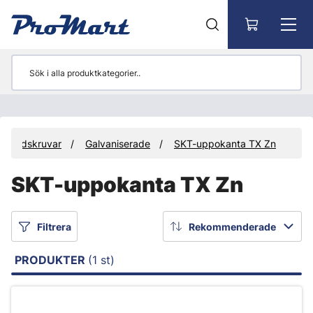
Gå till huvudinnehåll
lroundskruvar
Galvaniserade
SKT-uppokanta TX Zn
SKT-uppokanta TX Zn
Filtrera
Rekommenderade
PRODUKTER
(1 st)