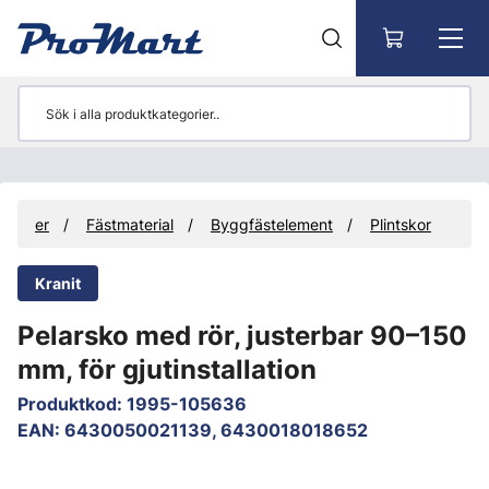
Gå till huvudinnehåll
odukter
Fästmaterial
Byggfästelement
Plintskor
Kranit
Pelarsko med rör, justerbar 90–150
mm, för gjutinstallation
Produktkod
:
1995-105636
EAN
:
6430050021139, 6430018018652
Hoppa över bilder