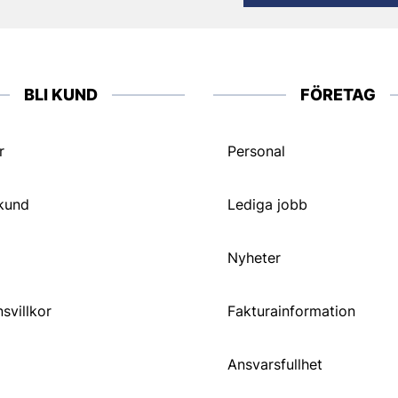
BLI KUND
FÖRETAG
r
Personal
 kund
Lediga jobb
Nyheter
svillkor
Fakturainformation
Ansvarsfullhet