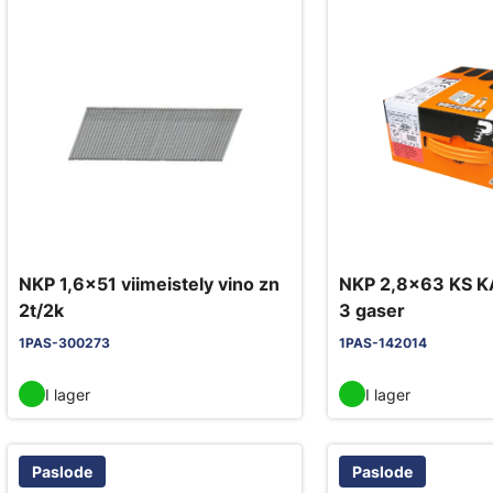
NKP 1,6x51 viimeistely vino zn
NKP 2,8x63 KS K
2t/2k
3 gaser
1PAS-300273
1PAS-142014
I lager
I lager
Paslode
Paslode