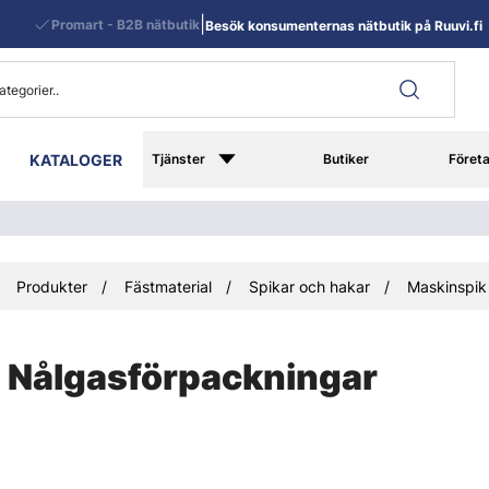
|
Promart - B2B nätbutik
Besök konsumenternas nätbutik på Ruuvi.fi
KATALOGER
Tjänster
Butiker
Föret
Produkter
Fästmaterial
Spikar och hakar
Maskinspik
Nålgasförpackningar