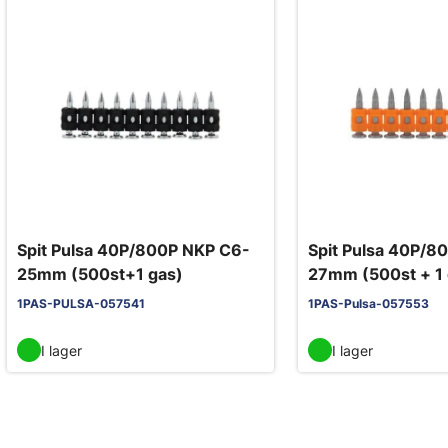
Spit Pulsa 40P/800P NKP C6-
Spit Pulsa 40P/8
25mm (500st+1 gas)
27mm (500st + 1 
1PAS-PULSA-057541
1PAS-Pulsa-057553
I lager
I lager