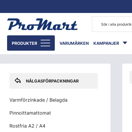
Gå till huvudinnehåll
Skip sidebar menu
PRODUKTER
VARUMÄRKEN
KAMPANJER
NÅLGASFÖRPACKNINGAR
Varmförzinkade / Belagda
Pinnoittamattomat
Rostfria A2 / A4