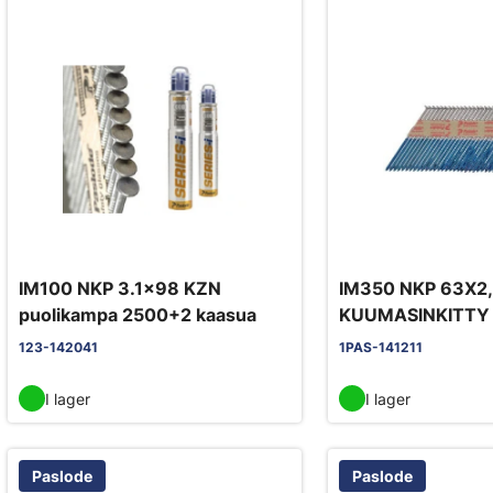
IM100 NKP 3.1x98 KZN
IM350 NKP 63X2
puolikampa 2500+2 kaasua
KUUMASINKITTY
123-142041
1PAS-141211
I lager
I lager
Paslode
Paslode