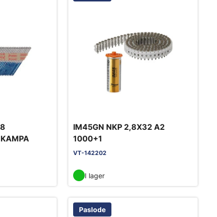
,8
IM45GN NKP 2,8X32 A2
 KAMPA
1000+1
VT-142202
I lager
Paslode