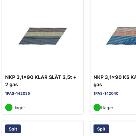
NKP 3,1x90 KLAR SLÄT 2,5t +
NKP 3,1x90 KS KA
2 gas
gas
1PAS-142035
1PAS-142040
I lager
I lager
Spit
Spit