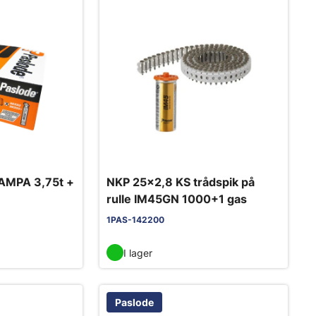
AMPA 3,75t +
NKP 25x2,8 KS trådspik på
rulle IM45GN 1000+1 gas
1PAS-142200
I lager
Paslode