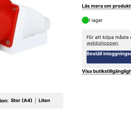
Läs mera om produk
I lager
För att köpa måste
webbshoppen
.
Beställ inloggnings
Visa butikstillgänglig
Stor (A4)
Liten
ion:
|