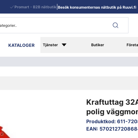
|
Promart - B2B nätbutik
Besök konsumenternas nätbutik på Ruuvi.fi
KATALOGER
Tjänster
Butiker
Föret
Kraftuttag 32
polig väggmon
Produktkod
:
611-72
EAN
:
570212720868