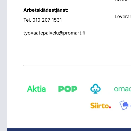
Arbetsklädestjänst:
Leveran
Tel.
010 207 1531
tyovaatepalvelu@promart.fi