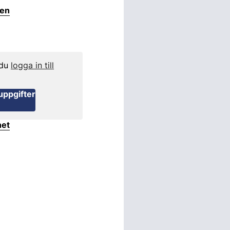
ten
 du
logga in till
uppgifter
het