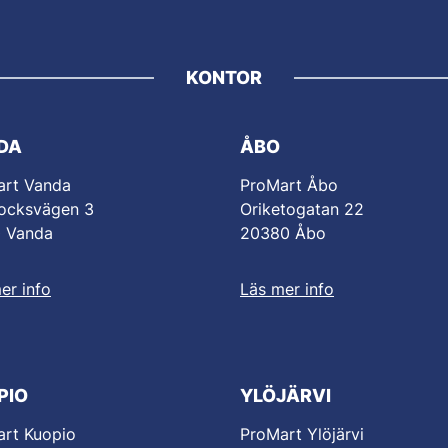
KONTOR
DA
ÅBO
art Vanda
ProMart Åbo
ocksvägen 3
Oriketogatan 22
0 Vanda
20380 Åbo
er info
Läs mer info
PIO
YLÖJÄRVI
rt Kuopio
ProMart Ylöjärvi