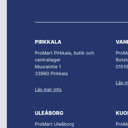
PIRKKALA
VAN
ProMart Pirkkala, butik och
ProM
centrallager
Rotst
Muuraintie 1
0151
33960 Pirkkala
Läs m
Läs mer info
ULEÅBORG
KUO
ProMart Uleåborg
ProMa