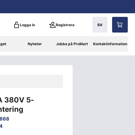
Logga in
Registrera
SV
aget
Nyheter
Jobba på ProMart
Kontaktinformation
A 380V 5-
tering
0868
4