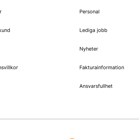
r
Personal
 kund
Lediga jobb
Nyheter
svillkor
Fakturainformation
Ansvarsfullhet