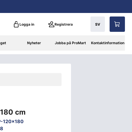
Logga in
Registrera
SV
aget
Nyheter
Jobba på ProMart
Kontaktinformation
x180 cm
P-120x180
38