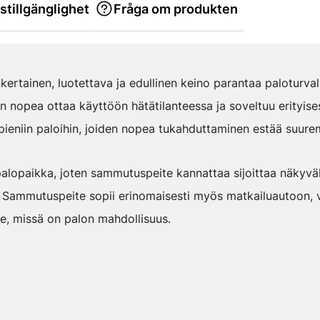
stillgänglighet
Fråga om produkten
rtainen, luotettava ja edullinen keino parantaa paloturvall
on nopea ottaa käyttöön hätätilanteessa ja soveltuu erityises
 pieniin paloihin, joiden nopea tukahduttaminen estää suur
 palopaikka, joten sammutuspeite kannattaa sijoittaa näkyväl
. Sammutuspeite sopii erinomaisesti myös matkailuautoon, v
lle, missä on palon mahdollisuus.