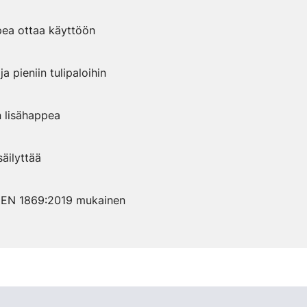
pea ottaa käyttöön
a pieniin tulipaloihin
 lisähappea
säilyttää
n EN 1869:2019 mukainen