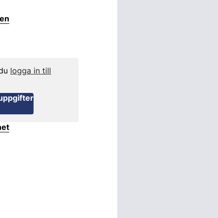
ten
 du
logga in till
uppgifter
het