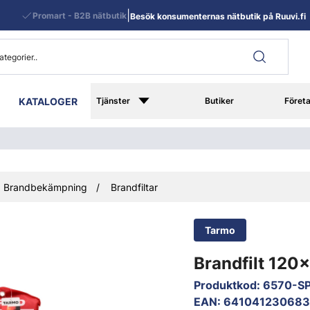
|
Promart - B2B nätbutik
Besök konsumenternas nätbutik på Ruuvi.fi
KATALOGER
Tjänster
Butiker
Föret
Brandbekämpning
Brandfiltar
Tarmo
Brandfilt 120
Produktkod
:
6570-S
EAN
:
64104123068