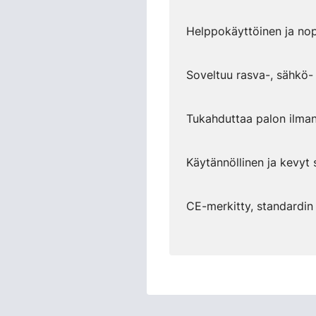
Helppokäyttöinen ja no
Soveltuu rasva-, sähkö- j
Tukahduttaa palon ilman
Käytännöllinen ja kevyt 
CE-merkitty, standardi