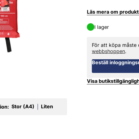
Läs mera om produk
I lager
För att köpa måste
webbshoppen
.
Beställ inloggnings
Visa butikstillgänglig
Stor (A4)
Liten
ion:
|