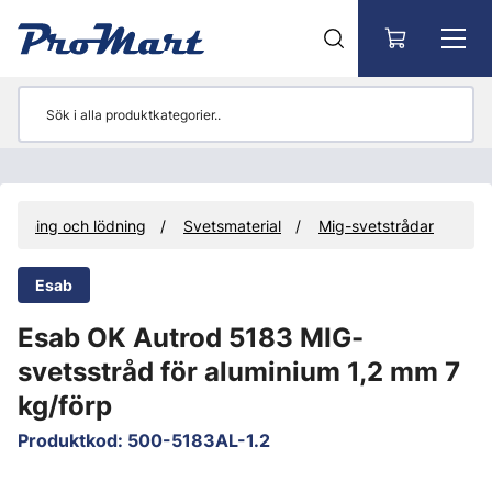
Gå till huvudinnehåll
vetsning och lödning
Svetsmaterial
Mig-svetstrådar
Esab
Esab OK Autrod 5183 MIG-
svetsstråd för aluminium 1,2 mm 7
kg/förp
Produktkod
:
500-5183AL-1.2