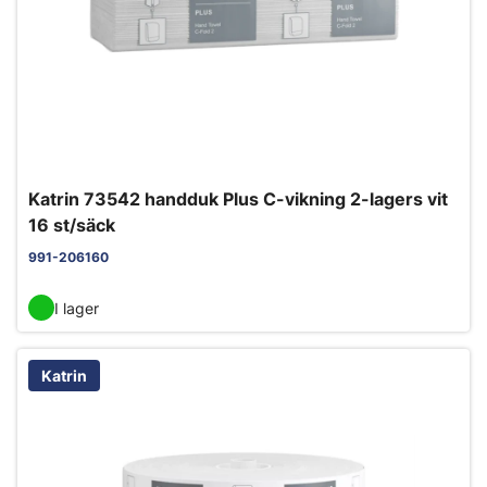
Katrin 73542 handduk Plus C-vikning 2-lagers vit
16 st/säck
991-206160
I lager
Katrin