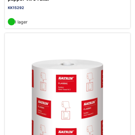
KK15292
I lager