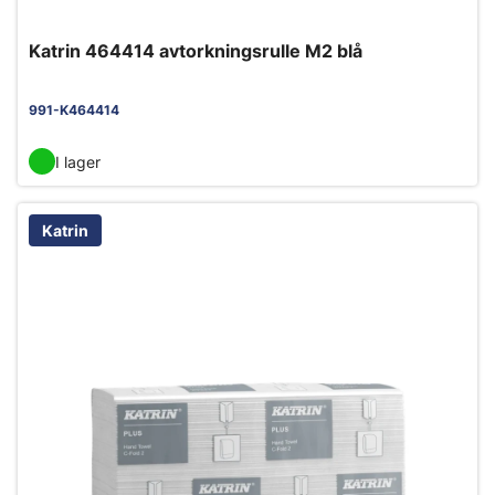
Katrin 464414 avtorkningsrulle M2 blå
991-K464414
I lager
Katrin