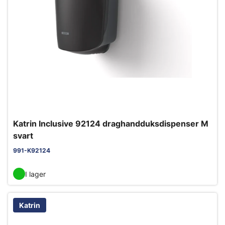
Katrin Inclusive 92124 draghandduksdispenser M
svart
991-K92124
I lager
Katrin