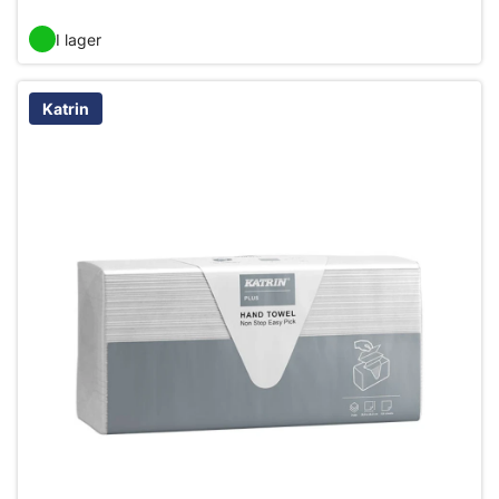
I lager
Katrin