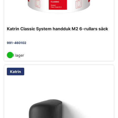
Katrin Classic System handduk M2 6-rullars säck
991-460102
I lager
Katrin