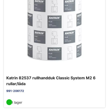
Katrin 82537 rullhandduk Classic System M2 6
rullar/låda
991-206172
I lager