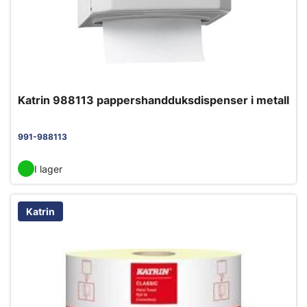
Katrin 988113 pappershandduksdispenser i metall
991-988113
I lager
Katrin