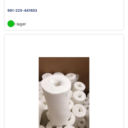
991-225-447403
I lager