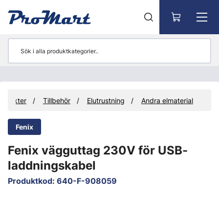
Gå till huvudinnehåll
rodukter
Tillbehör
Elutrustning
Andra elmaterial
Fenix
Fenix vägguttag 230V för USB-
laddningskabel
Produktkod
:
640-F-908059
Hoppa över bilder