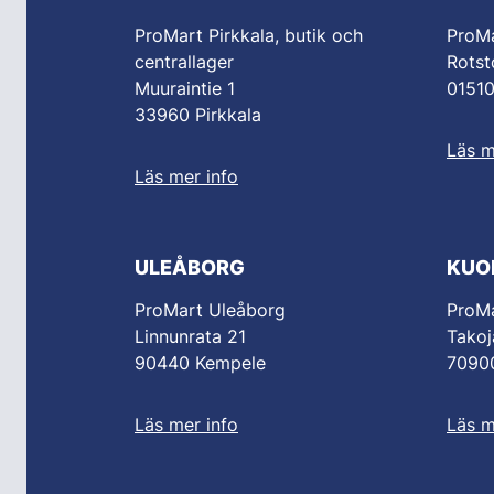
ProMart Pirkkala, butik och
ProM
centrallager
Rotst
Muuraintie 1
0151
33960 Pirkkala
Läs m
Läs mer info
ULEÅBORG
KUO
ProMart Uleåborg
ProMa
Linnunrata 21
Takoj
90440 Kempele
70900
Läs mer info
Läs m