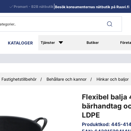
|
Promart - B2B nätbutik
Besök konsumenternas nätbutik på Ruuvi.fi
KATALOGER
Tjänster
Butiker
Föret
Fastighetstillbehör
Behållare och kannor
Hinkar och baljor
Flexibel balja
bärhandtag o
LDPE
Produktkod
:
445-41