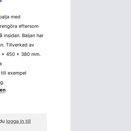
3
tbalja med
 rengöra eftersom
å insidan. Baljan har
n. Tillverkad av
0 x 450 x 380 mm.
a
till exempel
g.
ten
 du
logga in till