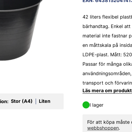
EAN
:
643815204141
42 liters flexibel plas
bärhandtag. Enkel att
material inte fastnar p
en måttskala på insida
LDPE-plast. Mått: 52
Passar för många olik
användningsområden, 
transport och förvarin
Läs mera om produk
Stor (A4)
Liten
ion:
|
I lager
För att köpa måste
webbshoppen
.