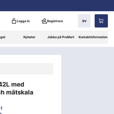
Logga in
Registrera
SV
aget
Nyheter
Jobba på ProMart
Kontaktinformation
 42L med
ch mätskala
41