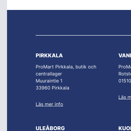
PIRKKALA
VAN
ProMart Pirkkala, butik och
ProM
centrallager
Rotst
Muuraintie 1
0151
33960 Pirkkala
Läs m
Läs mer info
ULEÅBORG
KUO