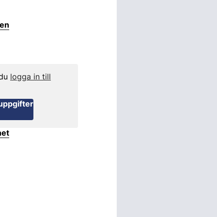
ten
 du
logga in till
uppgifter
het