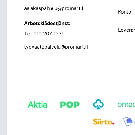
asiakaspalvelu@promart.fi
Kontor
Arbetsklädestjänst:
Leveran
Tel.
010 207 1531
tyovaatepalvelu@promart.fi