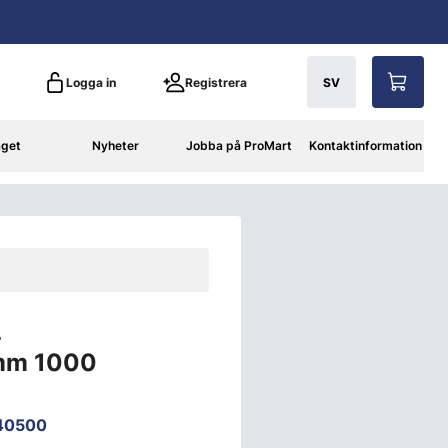
Logga in
Registrera
SV
aget
Nyheter
Jobba på ProMart
Kontaktinformation
L
mm 1000
40500