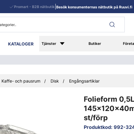
|
Promart - B2B nätbutik
Besök konsumenternas nätbutik på Ruuvi.fi
KATALOGER
Tjänster
Butiker
Föret
Kaffe- och pausrum
Disk
Engångsartiklar
Folieform 0,5
145x120x40
st/förp
Produktkod
:
992-32