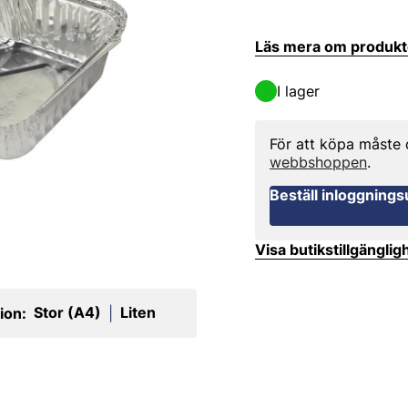
Läs mera om produk
I lager
För att köpa måste
webbshoppen
.
Beställ inloggnings
Visa butikstillgänglig
Stor (A4)
Liten
ion:
|