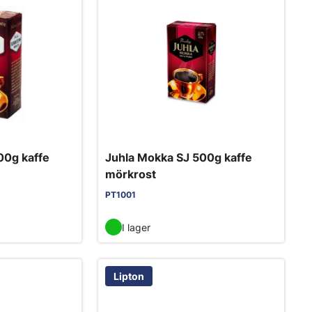
00g kaffe
Juhla Mokka SJ 500g kaffe
mörkrost
PT1001
I lager
Lipton