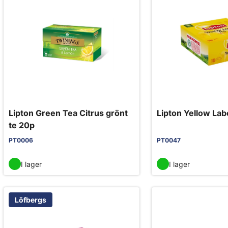
Lipton Green Tea Citrus grönt
Lipton Yellow Labe
te 20p
PT0006
PT0047
I lager
I lager
Löfbergs