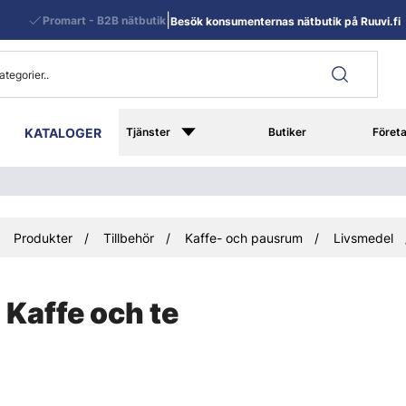
|
Promart - B2B nätbutik
Besök konsumenternas nätbutik på Ruuvi.fi
KATALOGER
Tjänster
Butiker
Föret
Produkter
Tillbehör
Kaffe- och pausrum
Livsmedel
Kaffe och te