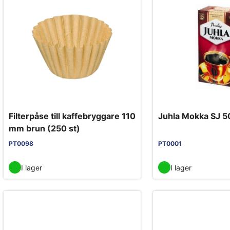
Filterpåse till kaffebryggare 110
Juhla Mokka SJ 5
mm brun (250 st)
PT0098
PT0001
I lager
I lager