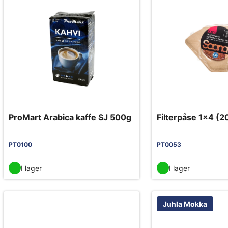
ProMart Arabica kaffe SJ 500g
Filterpåse 1x4 (2
PT0100
PT0053
I lager
I lager
Juhla Mokka