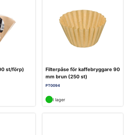
00 st/förp)
Filterpåse för kaffebryggare 90
mm brun (250 st)
PT0094
I lager