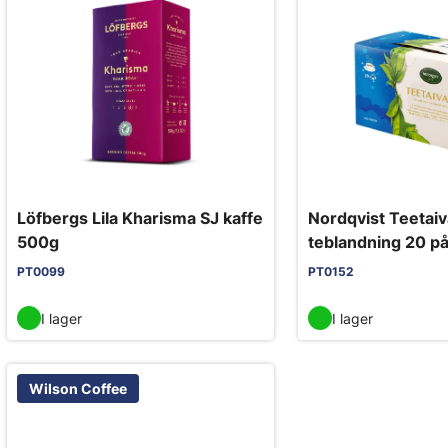
Löfbergs Lila Kharisma SJ kaffe
Nordqvist Teetai
500g
teblandning 20 p
PT0099
PT0152
I lager
I lager
Wilson Coffee