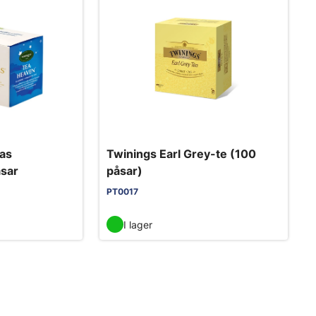
vas
Twinings Earl Grey-te (100
åsar
påsar)
PT0017
I lager