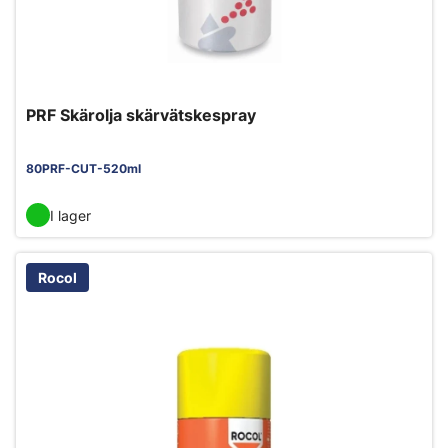
PRF Skärolja skärvätskespray
80PRF-CUT-520ml
I lager
Rocol