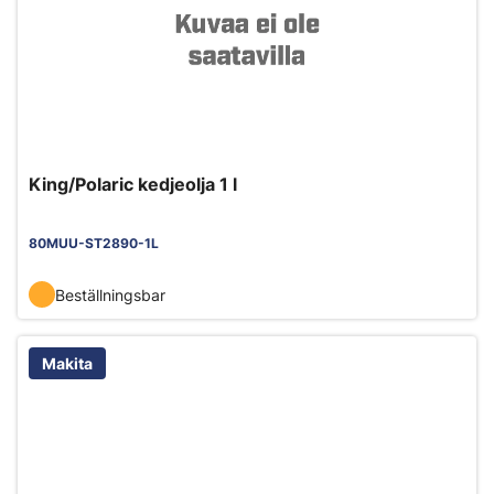
King/Polaric kedjeolja 1 l
80MUU-ST2890-1L
Beställningsbar
Makita