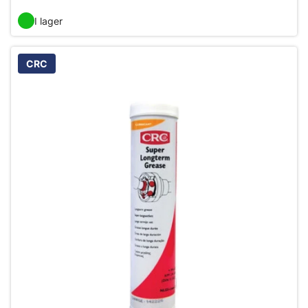
I lager
CRC