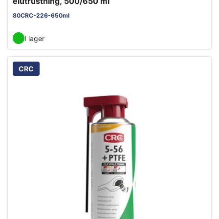
elutrustning, 500/650 ml
80CRC-226-650ml
I lager
CRC