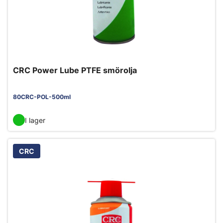
CRC Power Lube PTFE smörolja
80CRC-POL-500ml
I lager
CRC