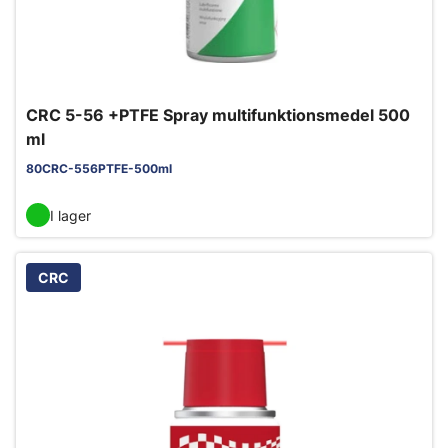
CRC 5-56 +PTFE Spray multifunktionsmedel 500
ml
80CRC-556PTFE-500ml
I lager
CRC