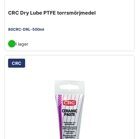
CRC Dry Lube PTFE torrsmörjmedel
80CRC-DRL-500ml
I lager
CRC