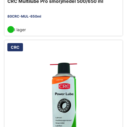
CRC Multilube Pro smörjmedel 500/650 ml
80CRC-MUL-650ml
I lager
CRC