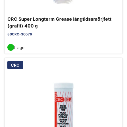
CRC Super Longterm Grease långtidssmörjfett
(grafit) 400 g
80CRC-30576
I lager
CRC