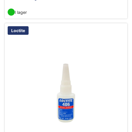
I lager
Loctite