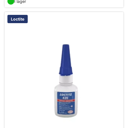
I lager
Loctite