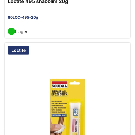
Loctite 495 snabblim 20g
80LOC-495-20g
I lager
Loctite