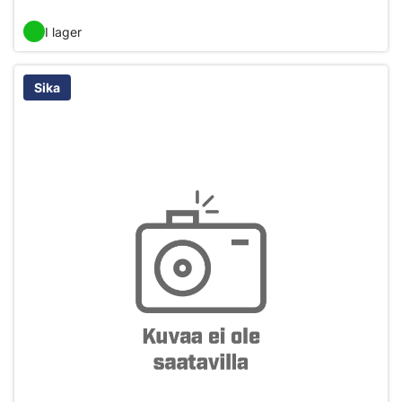
I lager
Sika