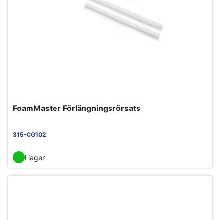
FoamMaster Förlängningsrörsats
315-CG102
I lager