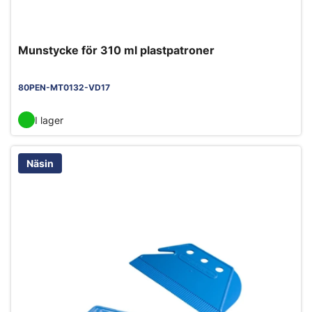
Mun­stycke för 310 ml plastpatroner
80PEN-MT0132-VD17
I lager
Näsin