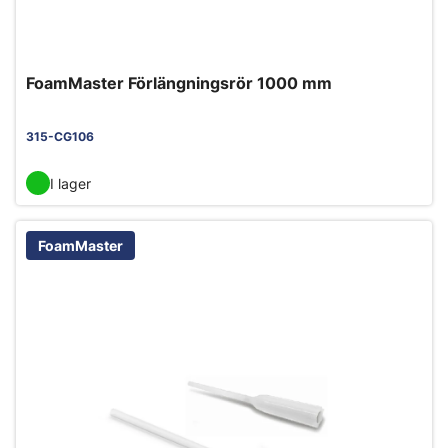
FoamMaster Förlängningsrör 1000 mm
315-CG106
I lager
FoamMaster