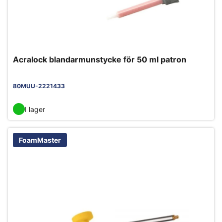
Acralock blandarmunstycke för 50 ml patron
80MUU-2221433
I lager
FoamMaster