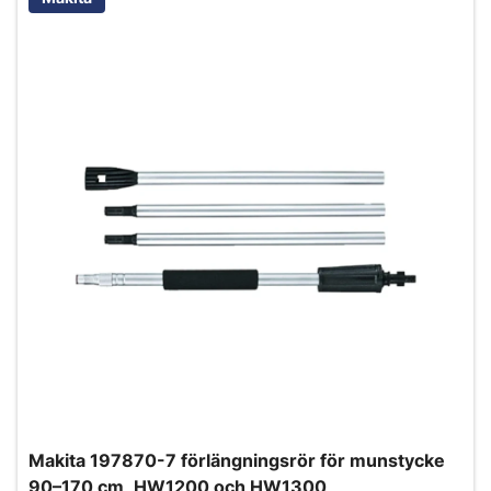
Makita 197870-7 förlängningsrör för munstycke
90–170 cm, HW1200 och HW1300