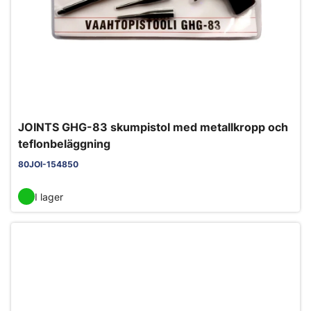
JOINTS GHG-83 skumpistol med metallkropp och
teflonbeläggning
80JOI-154850
I lager