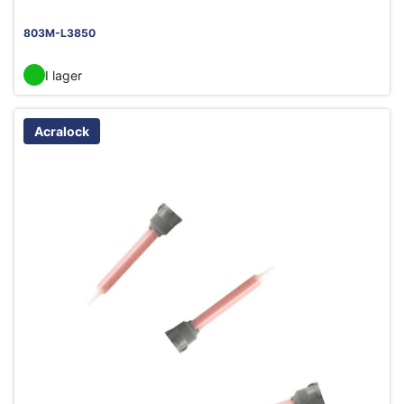
803M-L3850
I lager
Acralock