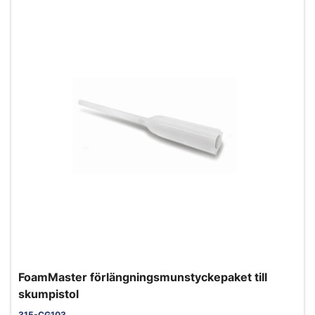
FoamMaster förlängningsmunstyckepaket till
skumpistol
315-CG103