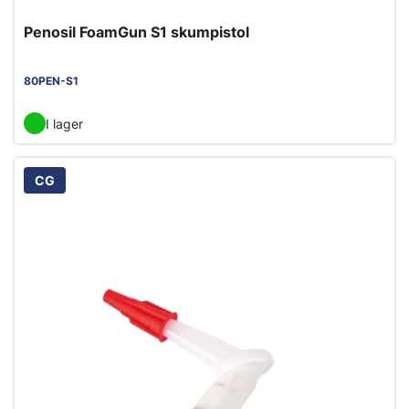
Penosil FoamGun S1 skumpistol
80PEN-S1
I lager
CG