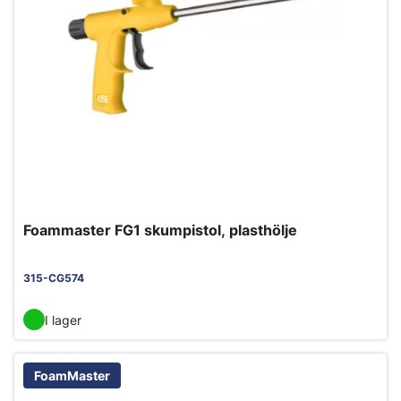
Foammaster FG1 skumpistol, plasthölje
315-CG574
I lager
FoamMaster