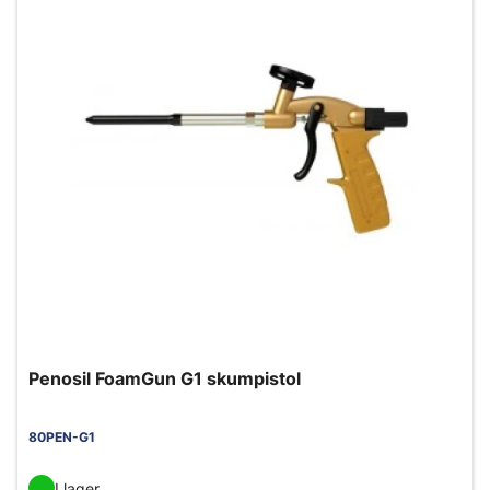
Penosil FoamGun G1 skumpistol
80PEN-G1
I lager