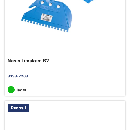
Näsin Limskam B2
3333-2203
I lager
Penosil