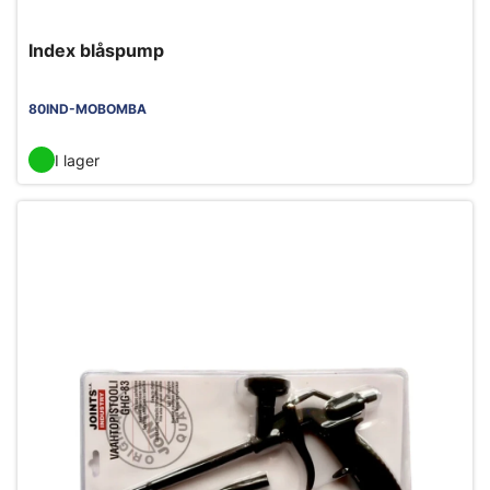
Index blåspump
80IND-MOBOMBA
I lager