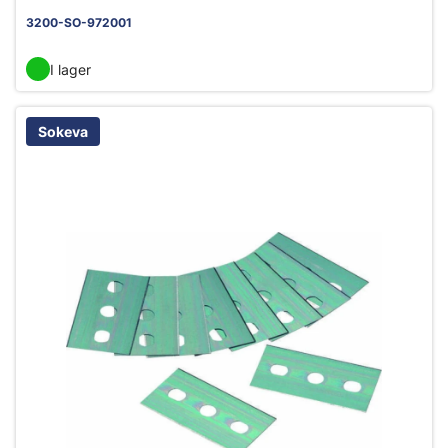
3200-SO-972001
I lager
Sokeva