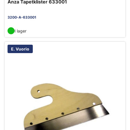
Anza Tapetklister 633001
3200-A-633001
I lager
E. Vuorio