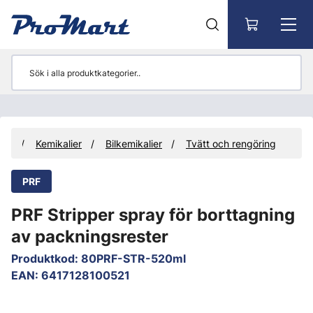
Gå till huvudinnehåll
hör
Kemikalier
Bilkemikalier
Tvätt och rengöring
PRF
PRF Stripper spray för borttagning
av packningsrester
Produktkod
:
80PRF-STR-520ml
EAN
:
6417128100521
Hoppa över bilder