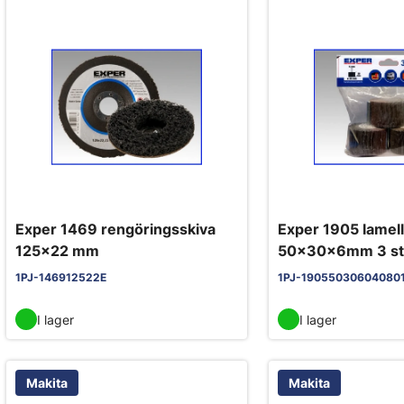
Exper 1469 rengöringsskiva
Exper 1905 lamell
125x22 mm
50x30x6mm 3 st
1PJ-146912522E
1PJ-19055030604080
I lager
I lager
Makita
Makita