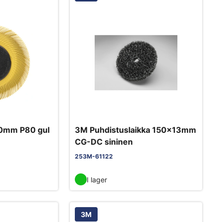
50mm P80 gul
3M Puhdistuslaikka 150x13mm
CG-DC sininen
253M-61122
I lager
3M