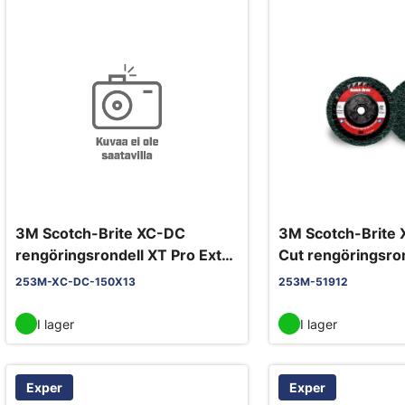
3M Scotch-Brite XC-DC
3M Scotch-Brite 
rengöringsrondell XT Pro Extra
Cut rengöringsro
Cut grön 150 mm x 13 mm
x M14 A XCRS gr
253M-XC-DC-150X13
253M-51912
I lager
I lager
Exper
Exper