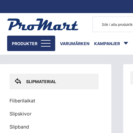
Gå till huvudinnehåll
Skip sidebar menu
PRODUKTER
VARUMÄRKEN
KAMPANJER
SLIPMATERIAL
Fiiberilaikat
Slipskivor
Slipband