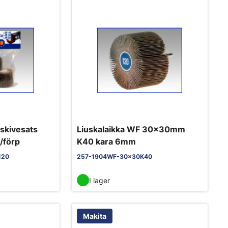
skivesats
Liuskalaikka WF 30x30mm
/förp
K40 kara 6mm
120
257-1904WF-30x30K40
I lager
Makita