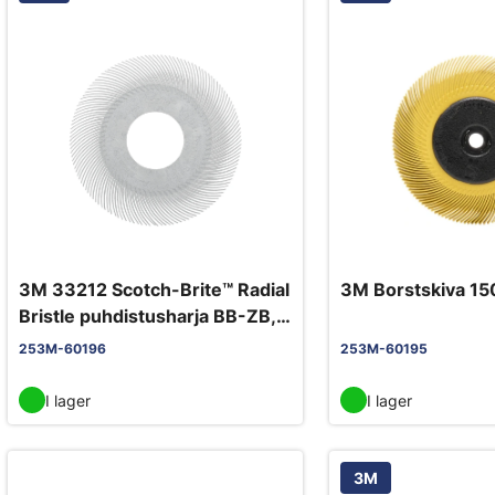
3M 33212 Scotch-Brite™ Radial
3M Borstskiva 1
Bristle puhdistusharja BB-ZB,
T-C, 150mm, P120, valkoinen
253M-60196
253M-60195
I lager
I lager
3M