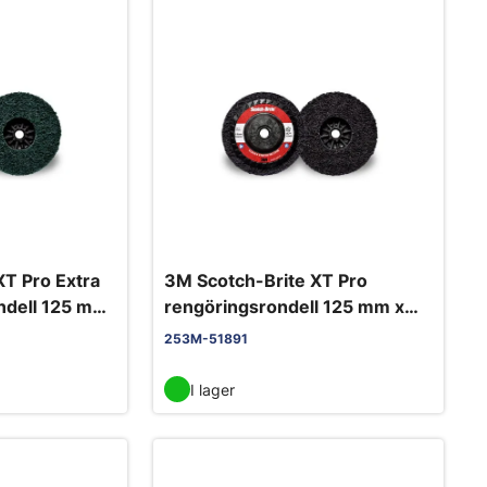
XT Pro Extra
3M Scotch-Brite XT Pro
ndell 125 mm
rengöringsrondell 125 mm x
ön
M14 S XCRS lila
253M-51891
I lager