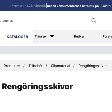
|
Promart - B2B nätbutik
Besök konsumenternas nätbutik på Ruuvi.fi
KATALOGER
Tjänster
Butiker
Föret
Produkter
Tillbehör
Slipmaterial
Rengöringsskivor
Rengöringsskivor