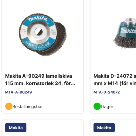
Makita A-90249 lamellskiva
Makita D-24072 s
115 mm, kornstorlek 24, för
mm x M14 (för vin
betong
MTA-A-90249
MTA-D-24072
Beställningsbar
I lager
Makita
Makita