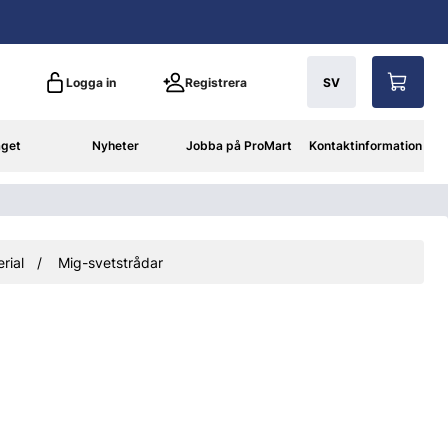
Logga in
Registrera
SV
aget
Nyheter
Jobba på ProMart
Kontaktinformation
rial
Mig-svetstrådar