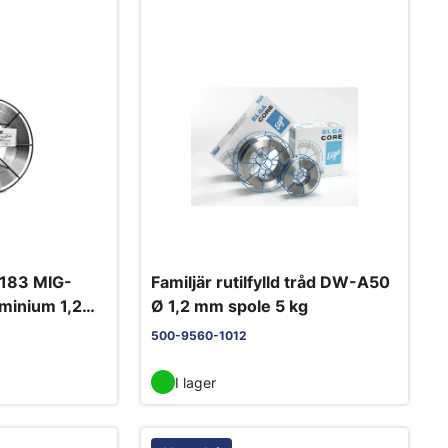
5183 MIG-
Familjär rutilfylld tråd DW-A50
uminium 1,2
Ø 1,2 mm spole 5 kg
500-9560-1012
I lager