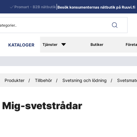
|
Promart - B2B nätbutik
Besök konsumenternas nätbutik på Ruuvi.fi
KATALOGER
Tjänster
Butiker
Föret
Produkter
Tillbehör
Svetsning och lödning
Svetsmate
Mig-svetstrådar