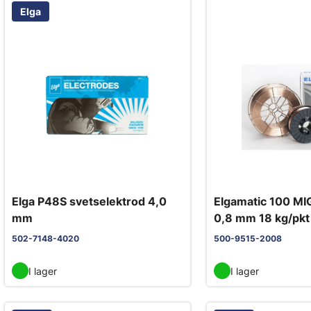
Elga
Elga P48S svetselektrod 4,0
Elgamatic 100 MI
mm
0,8 mm 18 kg/pkt
502-7148-4020
500-9515-2008
I lager
I lager