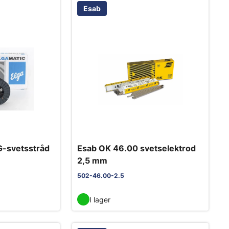
Esab
G-svetsstråd
Esab OK 46.00 svetselektrod
2,5 mm
502-46.00-2.5
I lager