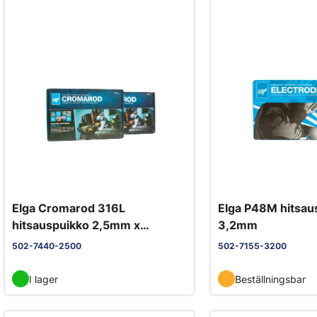
Elga Cromarod 316L
Elga P48M hitsau
hitsauspuikko 2,5mm x
3,2mm
300mm
502-7440-2500
502-7155-3200
I lager
Beställningsbar