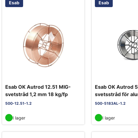
Esab
Esab
Esab OK Autrod 12.51 MIG-
Esab OK Autrod 
svetstråd 1,2 mm 18 kg/fp
svetsstråd för al
mm 7 kg/förp
500-12.51-1.2
500-5183AL-1.2
I lager
I lager