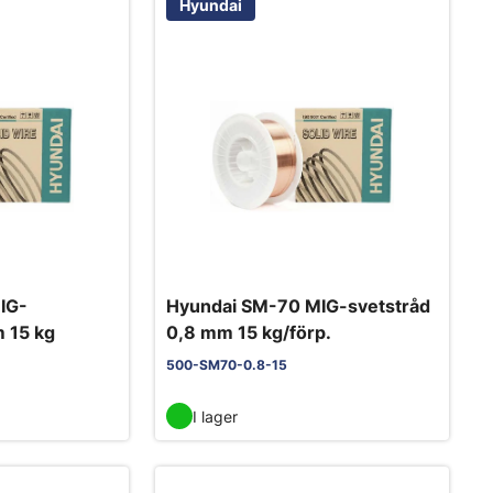
Hyundai
IG-
Hyundai SM-70 MIG-svetstråd
m 15 kg
0,8 mm 15 kg/förp.
500-SM70-0.8-15
I lager