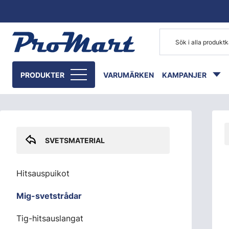
Gå till huvudinnehåll
Skip sidebar menu
PRODUKTER
VARUMÄRKEN
KAMPANJER
SVETSMATERIAL
Hitsauspuikot
Mig-svetstrådar
Tig-hitsauslangat