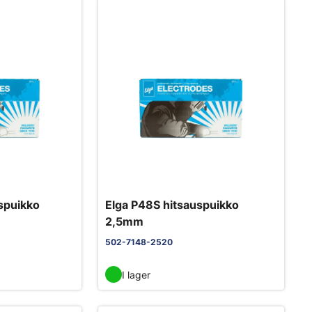
spuikko
Elga P48S hitsauspuikko
2,5mm
502-7148-2520
I lager