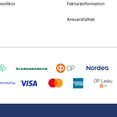
svillkor
Fakturainformation
Ansvarsfullhet