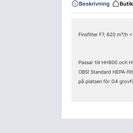
Beskrivning
Butik
Finsfilter F7, 620 m³/h < 
Passar till HH800 och HH
OBS! Standard HEPA-filt
på platsen för G4 grovfil