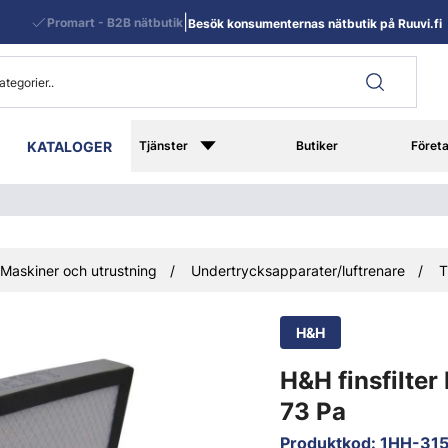
|
Promart - B2B nätbutik
Besök konsumenternas nätbutik på Ruuvi.fi
KATALOGER
Tjänster
Butiker
Föret
Maskiner och utrustning
Undertrycksapparater/luftrenare
T
H&H
H&H finsfilter
73 Pa
Produktkod
:
1HH-31