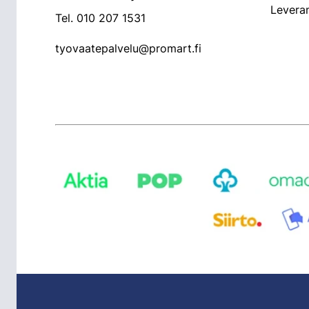
Leveran
Tel.
010 207 1531
tyovaatepalvelu@promart.fi