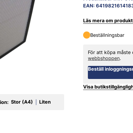
EAN
:
641982161418
Läs mera om produk
Beställningsbar
För att köpa måste
webbshoppen
.
Beställ inloggnings
Visa butikstillgänglig
Stor (A4)
Liten
ion:
|