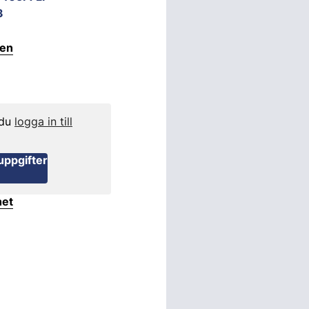
3
ten
 du
logga in till
uppgifter
het