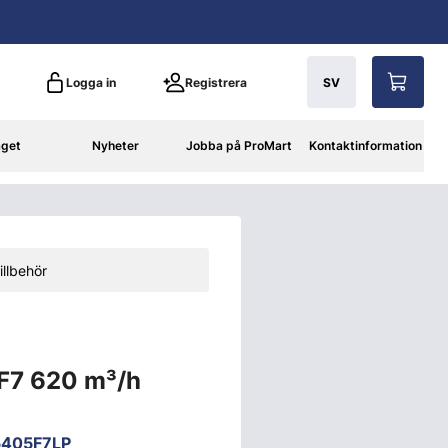
Logga in
Registrera
SV
aget
Nyheter
Jobba på ProMart
Kontaktinformation
illbehör
 F7 620 m³/h
5405F7LP