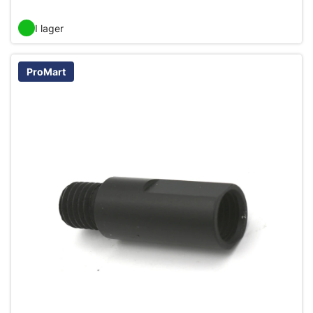
I lager
ProMart