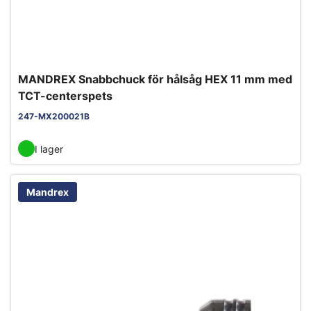
MANDREX Snabbchuck för hålsåg HEX 11 mm med
TCT-centerspets
247-MX200021B
I lager
Mandrex