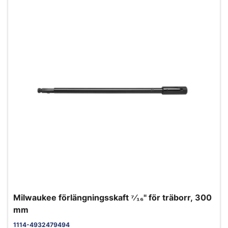
Milwaukee förlängningsskaft ⁷⁄₁₆" för träborr, 300
mm
1114-4932479494