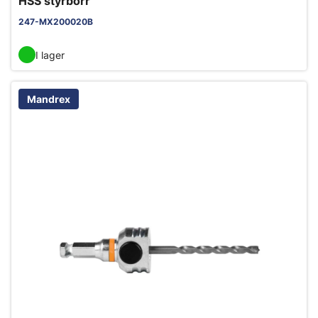
HSS styrborr
247-MX200020B
I lager
Mandrex