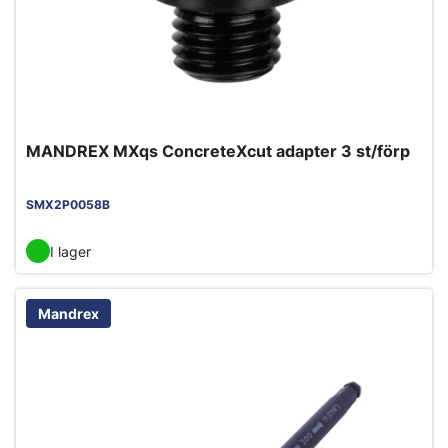
MANDREX MXqs ConcreteXcut adapter 3 st/förp
SMX2P0058B
I lager
Mandrex