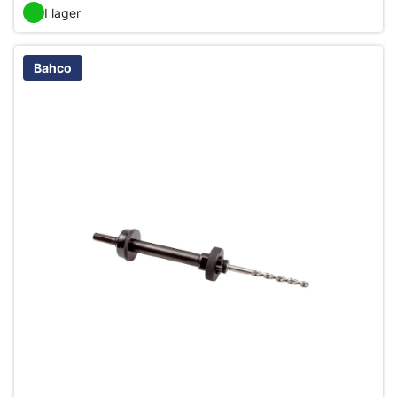
I lager
Bahco