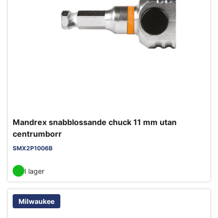
Mandrex snabblossande chuck 11 mm utan
centrumborr
SMX2P1006B
I lager
Milwaukee