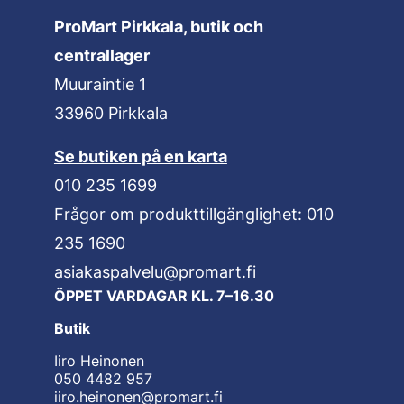
ProMart Pirkkala, butik och
centrallager
Muuraintie 1
33960 Pirkkala
Se butiken på en karta
010 235 1699
Frågor om produkt­tillgänglighet: 010
235 1690
asiakaspalvelu@promart.fi
ÖPPET VARDAGAR KL. 7–16.30
Butik
Iiro Heinonen
050 4482 957
iiro.heinonen@promart.fi