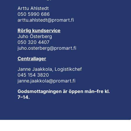
Arttu Ahlstedt
050 5990 686
arttu.ahlstedt@promart.fi
Rörlig kundservice
Juho Österberg
050 320 4407
juho.osterberg@promart.fi
Centrallager
Janne Jaakkola, Logistikchef
045 154 3820
janne.jaakkola@promart.fi
Godsmottagningen är öppen mån–fre kl.
7–14.