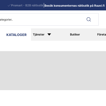
|
Promart - B2B nätbutik
Besök konsumenternas nätbutik på Ruuvi.fi
KATALOGER
Tjänster
Butiker
Föret