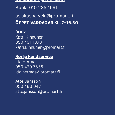
Butik: 010 235 1691
asiakaspalvelu@promart.fi
ÖPPET VARDAGAR KL. 7–16.30
Butik
Katri Kinnunen
050 431 1373
katri.kinnunen@promart.fi
Rörlig kundservice
Ida Hermas
050 470 7838
ida.hermas@promart.fi
Atte Jansson
050 463 0471
atte.jansson@promart.fi