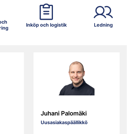
och
Inköp och logistik
Ledning
ring
Juhani Palomäki
Uusasiakaspäällikkö