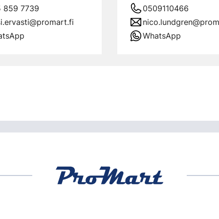
 859 7739
0509110466
si.ervasti@promart.fi
nico.lundgren@proma
atsApp
WhatsApp