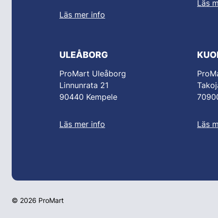
Läs m
Läs mer info
ULEÅBORG
KUO
ProMart Uleåborg
ProMa
Linnunrata 21
Takoj
90440 Kempele
70900
Läs mer info
Läs m
© 2026 ProMart