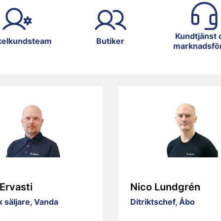
Kundtjänst 
kelkundsteam
Butiker
marknadsfö
 Ervasti
Nico Lundgrén
 säljare, Vanda
Ditriktschef, Åbo