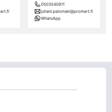
0503540911
rt.fi
juhani.palomaki@promart.fi
WhatsApp