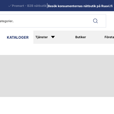
|
Promart - B2B nätbutik
Besök konsumenternas nätbutik på Ruuvi.fi
KATALOGER
Tjänster
Butiker
Föret