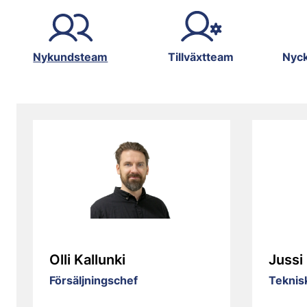
Nykundsteam
Tillväxtteam
Nyc
Olli Kallunki
Jussi
Försäljningschef
Teknisk