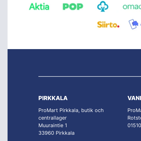
PIRKKALA
VAN
ProMart Pirkkala, butik och
ProM
centrallager
Rotst
Muuraintie 1
0151
33960 Pirkkala