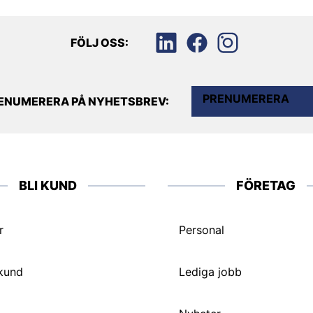
FÖLJ OSS:
PRENUMERERA
ENUMERERA PÅ NYHETSBREV:
BLI KUND
FÖRETAG
r
Personal
 kund
Lediga jobb