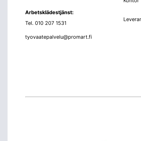
Kontor
Arbetsklädestjänst:
Leveran
Tel.
010 207 1531
tyovaatepalvelu@promart.fi