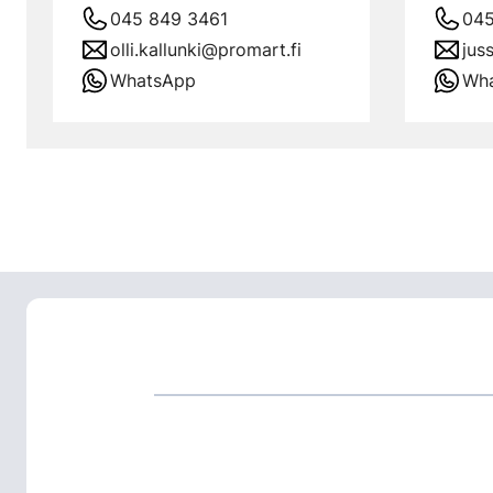
045 849 3461
045
olli.kallunki@promart.fi
jus
WhatsApp
Wh