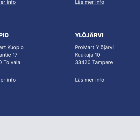
er info
Läs mer info
PIO
YLÖJÄRVI
rt Kuopio
ProMart Ylöjärvi
antie 17
Kuukuja 10
 Toivala
33420 Tampere
er info
Läs mer info