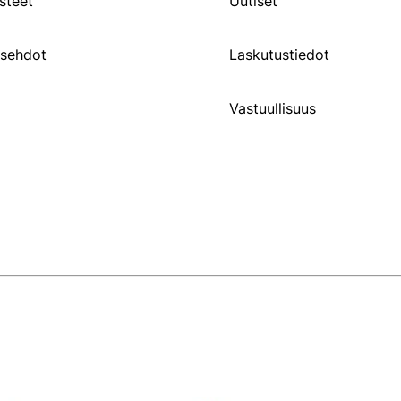
steet
Uutiset
usehdot
Laskutustiedot
Vastuullisuus