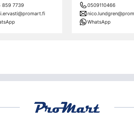
 859 7739
0509110466
si.ervasti@promart.fi
nico.lundgren@proma
atsApp
WhatsApp