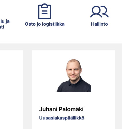
lu ja
Osto jo logistiikka
Hallinto
ti
Juhani Palomäki
Uusasiakaspäällikkö