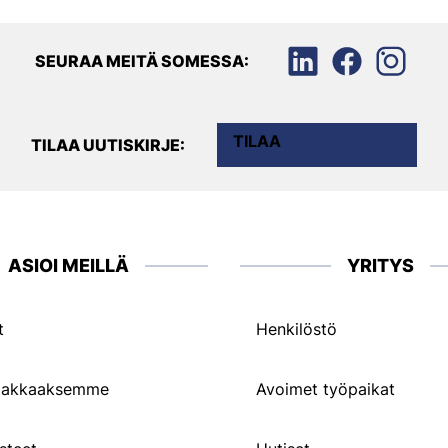
SEURAA MEITÄ SOMESSA:
TILAA
TILAA UUTISKIRJE:
ASIOI MEILLÄ
YRITYS
t
Henkilöstö
siakkaaksemme
Avoimet työpaikat