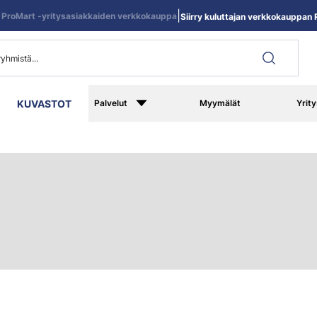
|
ProMart -yritysasiakkaiden verkkokauppa
Siirry kuluttajan verkkokauppan R
KUVASTOT
Palvelut
Myymälät
Yrity