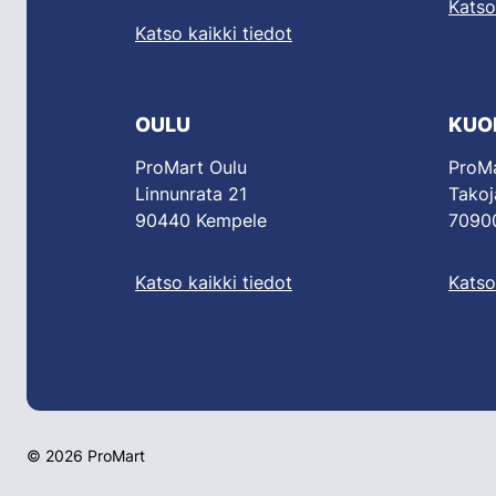
Katso
Katso kaikki tiedot
OULU
KUO
ProMart Oulu
ProMa
Linnunrata 21
Takoj
90440 Kempele
70900
Katso kaikki tiedot
Katso
© 2026 ProMart