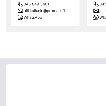
045 849 3461
045
olli.kallunki@promart.fi
jus
WhatsApp
Wh