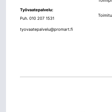
Toimipi
Työvaatepalvelu:
Toimit
Puh.
010 207 1531
tyovaatepalvelu@promart.fi