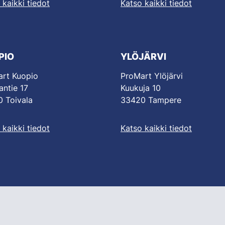
 kaikki tiedot
Katso kaikki tiedot
PIO
YLÖJÄRVI
rt Kuopio
ProMart Ylöjärvi
antie 17
Kuukuja 10
 Toivala
33420 Tampere
 kaikki tiedot
Katso kaikki tiedot