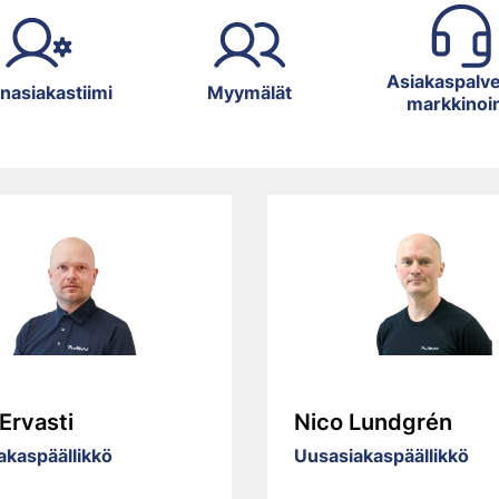
Asiakaspalve
nasiakastiimi
Myymälät
markkinoin
 Ervasti
Nico Lundgrén
akaspäällikkö
Uusasiakaspäällikkö