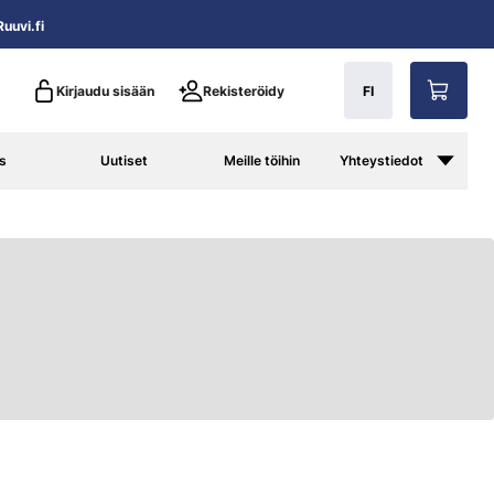
uuvi.fi
Kirjaudu sisään
Rekisteröidy
FI
s
Uutiset
Meille töihin
Yhteystiedot