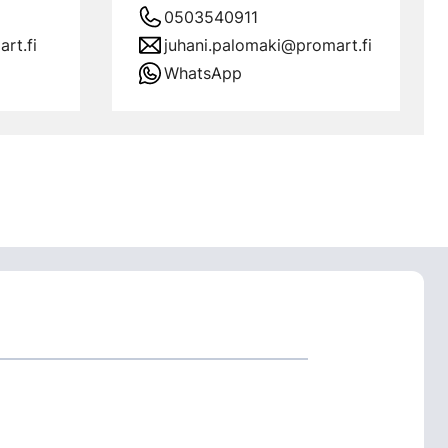
0503540911
rt.fi
juhani.palomaki@promart.fi
WhatsApp