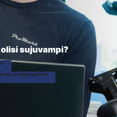
olisi sujuvampi?
lus
ömaa- ja hyllytyspalvelu