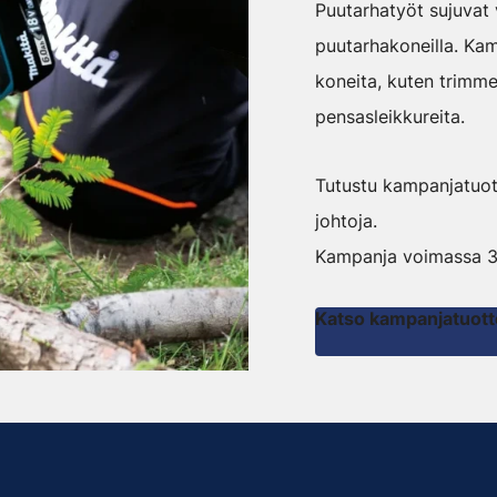
Puutarhatyöt sujuvat
puutarhakoneilla. Ka
koneita, kuten trimmer
pensasleikkureita.
Tutustu kampanjatuott
johtoja.
Kampanja voimassa 30
Katso kampanjatuott