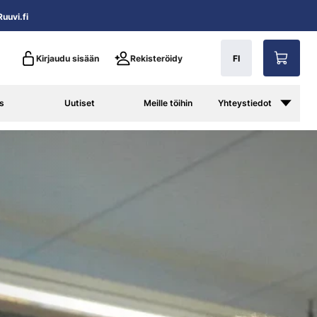
uuvi.fi
Kirjaudu sisään
Rekisteröidy
FI
s
Uutiset
Meille töihin
Yhteystiedot