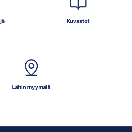
jä
Kuvastot
Lähin myymälä