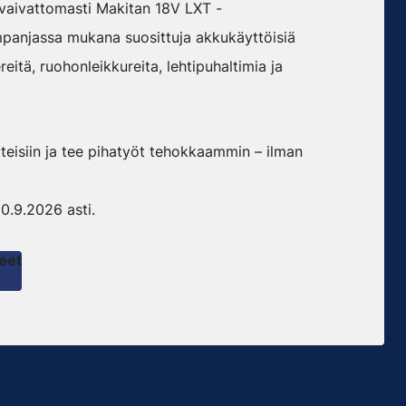
 vaivattomasti Makitan 18V LXT -
mpanjassa mukana suosittuja akkukäyttöisiä
eitä, ruohonleikkureita, lehtipuhaltimia ja
eisiin ja tee pihatyöt tehokkaammin – ilman
.9.2026 asti.
eet