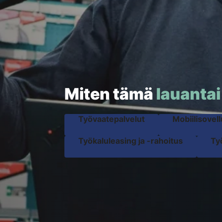
Miten tämä
lauantai
Työvaatepalvelut
Mobiilisovel
Työkaluleasing ja -rahoitus
Ty