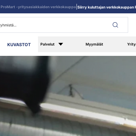
|
ProMart -yritysasiakkaiden verkkokauppa
Siirry kuluttajan verkkokauppan R
KUVASTOT
Palvelut
Myymälät
Yrity