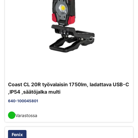
Coast CL 20R työvalaisin 1750lm, ladattava USB-C
,IP54 ,säätöjalka multi
640-100045801
Varastossa
Fenix