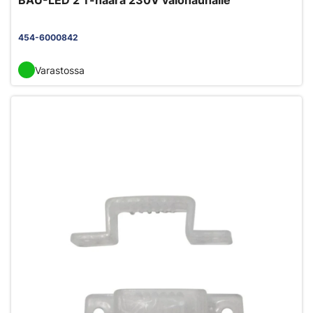
BAU-LED 2 T-haara 230V valonauhalle
454-6000842
Varastossa