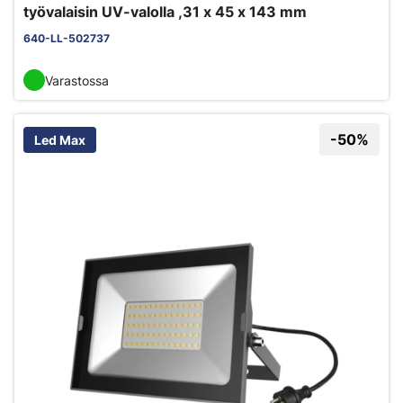
työvalaisin UV-valolla ,31 x 45 x 143 mm
640-LL-502737
Varastossa
-50%
Led Max