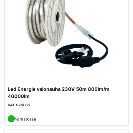
Led Energie valonauha 230V 50m 800lm/m
40000lm
641-S25L05
Varastossa