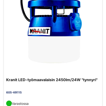
Kranit LED-työmaavalaisin 2450lm/24W "tynnyri"
605-KR115
Varastossa