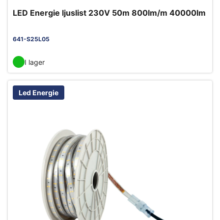
LED Energie ljuslist 230V 50m 800lm/m 40000lm
641-S25L05
I lager
Led Energie