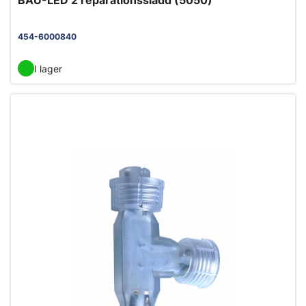
BAU-LED 2 reparationssladd (5050)
454-6000840
I lager