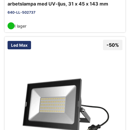
arbetslampa med UV-ljus, 31 x 45 x 143 mm
640-LL-502737
I lager
-50%
Led Max