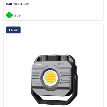
multi
640-100045801
I lager
Fenix