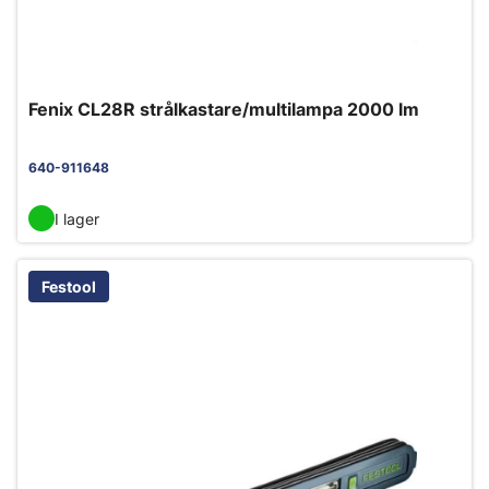
Fenix CL28R strålkastare/multilampa 2000 lm
640-911648
I lager
Festool