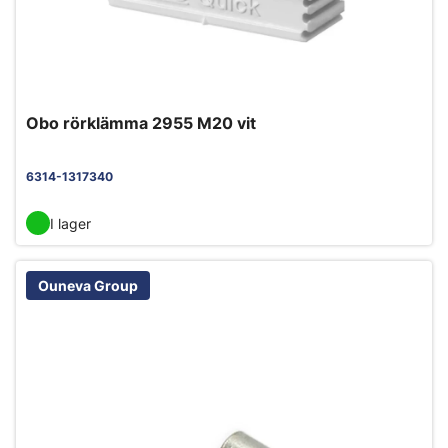
Obo rörklämma 2955 M20 vit
6314-1317340
I lager
Ouneva Group