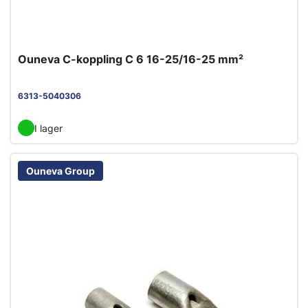
Ouneva C-koppling C 6 16-25/16-25 mm²
6313-5040306
I lager
Ouneva Group