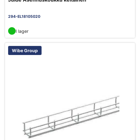
294-EL18105020
I lager
Wibe Group