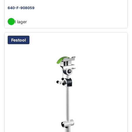
640-F-908059
I lager
Festool