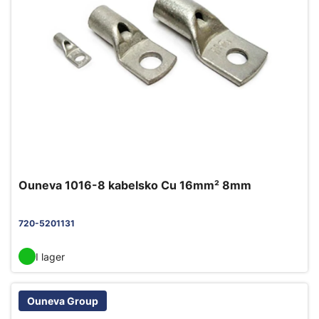
Ouneva 1016-8 kabelsko Cu 16mm² 8mm
720-5201131
I lager
Ouneva Group