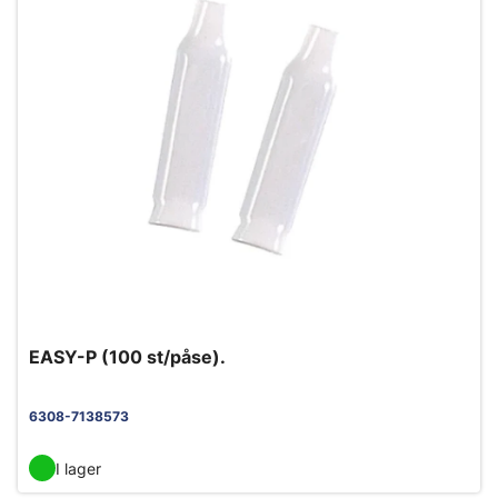
EASY-P (100 st/påse).
6308-7138573
I lager