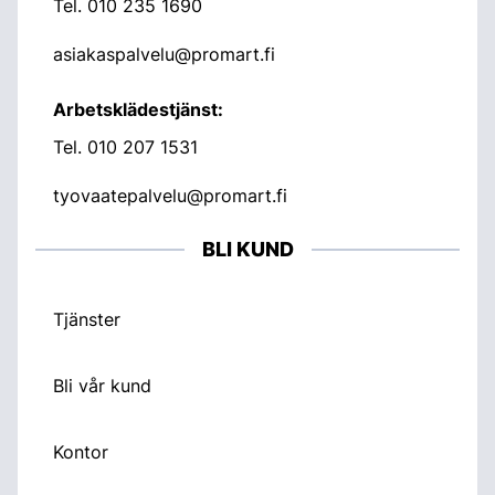
Tel.
010 235 1690
asiakaspalvelu@promart.fi
Arbetsklädestjänst:
Tel.
010 207 1531
tyovaatepalvelu@promart.fi
BLI KUND
Tjänster
Bli vår kund
Kontor