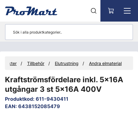
Gå till huvudinnehåll
rodukter
Tillbehör
Elutrustning
Andra elmaterial
Kraftströmsfördelare inkl. 5x16A
utgångar 3 st 5x16A 400V
Produktkod
:
611-9430411
EAN
:
6438152085479
Hoppa över bilder