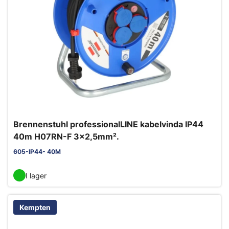
Brennenstuhl professionalLINE kabelvinda IP44
40m H07RN-F 3x2,5mm².
605-IP44- 40M
I lager
Kempten