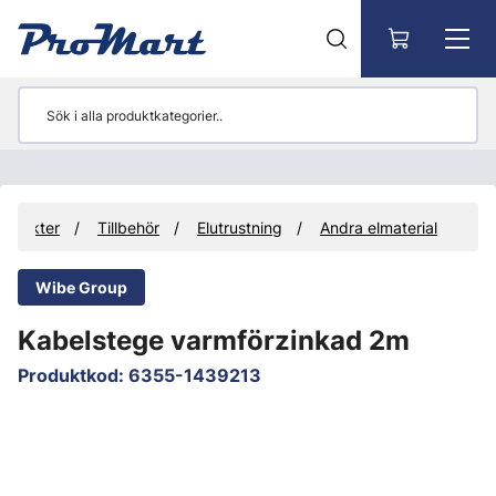
Gå till huvudinnehåll
rodukter
Tillbehör
Elutrustning
Andra elmaterial
Wibe Group
Kabelstege varmförzinkad 2m
Produktkod
:
6355-1439213
Hoppa över bilder