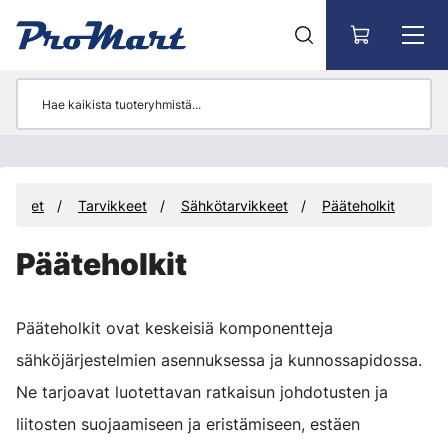
Siirry pääsisältöön
uotteet
Tarvikkeet
Sähkötarvikkeet
Pääteholkit
Pääteholkit
Pääteholkit ovat keskeisiä komponentteja
sähköjärjestelmien asennuksessa ja kunnossapidossa.
Ne tarjoavat luotettavan ratkaisun johdotusten ja
liitosten suojaamiseen ja eristämiseen, estäen