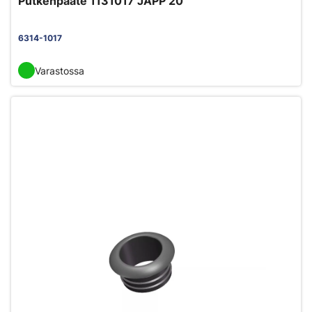
Putkenpääte 1131017 JAPP 20
6314-1017
Varastossa