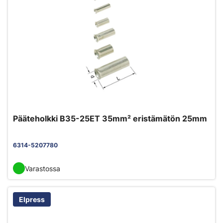
Pääteholkki B35-25ET 35mm² eristämätön 25mm
6314-5207780
Varastossa
Elpress