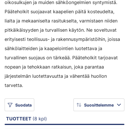
oikosulkujen ja muiden sähköongelmien syntymistä.
Pääteholkit suojaavat kaapelien päitä kosteudelta,
lialta ja mekaaniselta rasitukselta, varmistaen niiden
pitkäikäisyyden ja turvallisen käytön. Ne soveltuvat
erityisesti teollisuus- ja rakennusympäristöihin, joissa
sähkölaitteiden ja kaapelointien luotettava ja
turvallinen suojaus on tärkeää. Pääteholkit tarjoavat
nopean ja tehokkaan ratkaisun, joka parantaa
järjestelmän luotettavuutta ja vähentää huollon
tarvetta.
Suodata
Suosittelemme
TUOTTEET
(8 kpl)