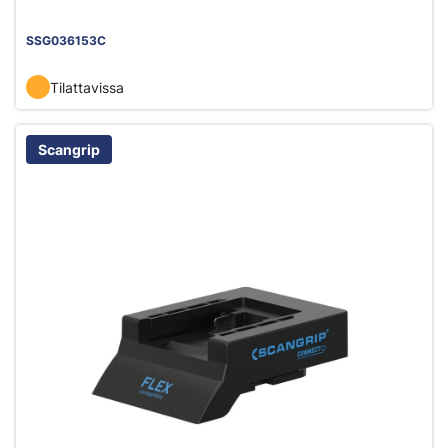
SSG036153C
Tilattavissa
Scangrip