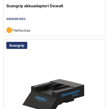
Scangrip akkuadapteri Dewalt
SSG036142C
Tilattavissa
Scangrip