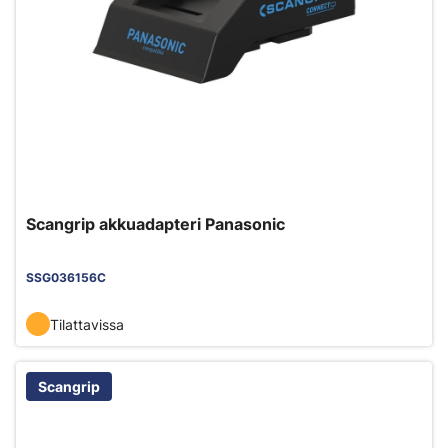
Scangrip akkuadapteri Panasonic
SSG036156C
Tilattavissa
Scangrip