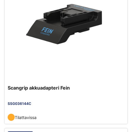
Scangrip akkuadapteri Fein
SSG036144C
Tilattavissa