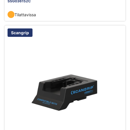
SSG036152C
Tilattavissa
Scangrip