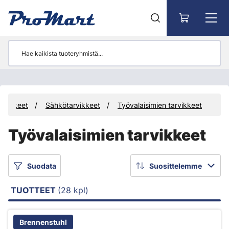
Siirry pääsisältöön
rvikkeet
Sähkötarvikkeet
Työvalaisimien tarvikkeet
Työvalaisimien tarvikkeet
Suodata
Suosittelemme
TUOTTEET
(28 kpl)
Brennenstuhl