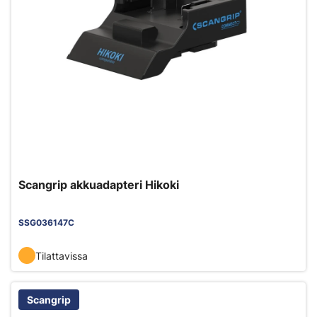
Scangrip akkuadapteri Hikoki
SSG036147C
Tilattavissa
Scangrip