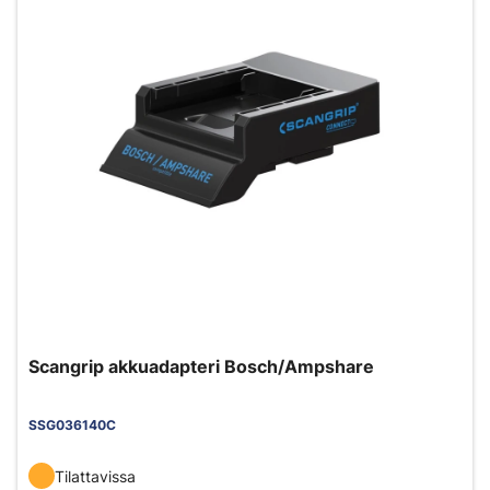
Scangrip akkuadapteri Bosch/Ampshare
SSG036140C
Tilattavissa