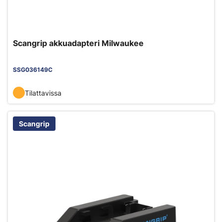
Scangrip akkuadapteri Milwaukee
SSG036149C
Tilattavissa
Scangrip