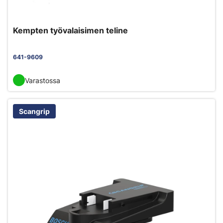
Kempten työvalaisimen teline
641-9609
Varastossa
Scangrip