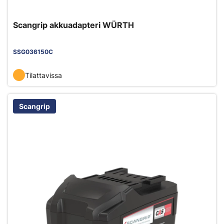
Scangrip akkuadapteri WÜRTH
SSG036150C
Tilattavissa
Scangrip