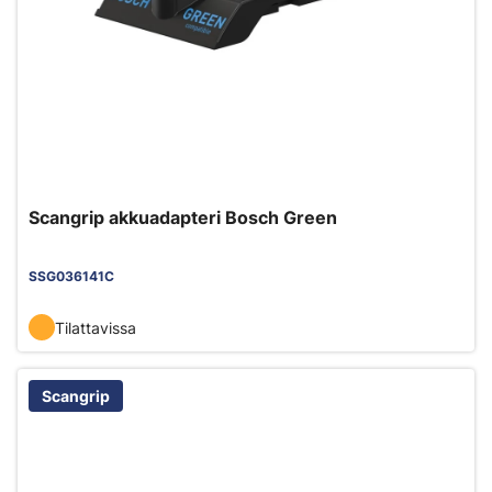
Scangrip akkuadapteri Bosch Green
SSG036141C
Tilattavissa
Scangrip