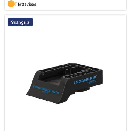
Tilattavissa
Scangrip