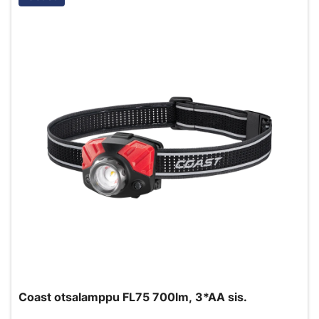
Coast otsalamppu FL75 700lm, 3*AA sis.