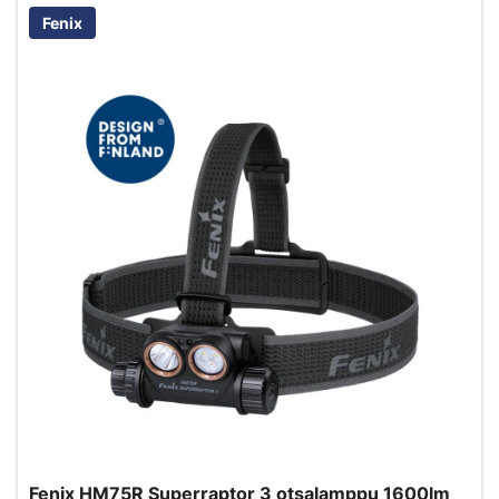
Fenix
Fenix HM75R Superraptor 3 otsalamppu 1600lm