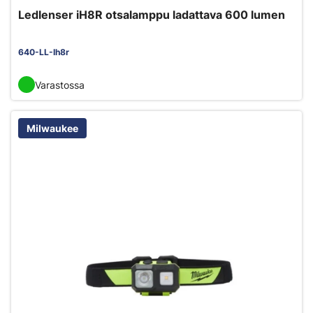
Ledlenser iH8R otsalamppu ladattava 600 lumen
640-LL-Ih8r
Varastossa
Milwaukee