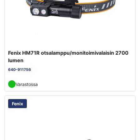
Fenix HM71R otsalamppu/monitoimivalaisin 2700
lumen
640-911756
Varastossa
Fenix