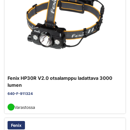
Fenix HP30R V2.0 otsalamppu ladattava 3000
lumen
640-F-911324
Varastossa
Fenix