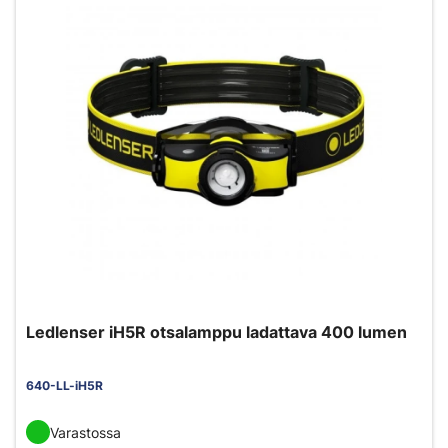
Ledlenser iH5R otsalamppu ladattava 400 lumen
640-LL-iH5R
Varastossa