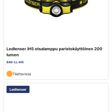
Ledlenser iH5 otsalamppu paristokäyttöinen 200
lumen
640-LL-iH5
Tilattavissa
Ledlenser