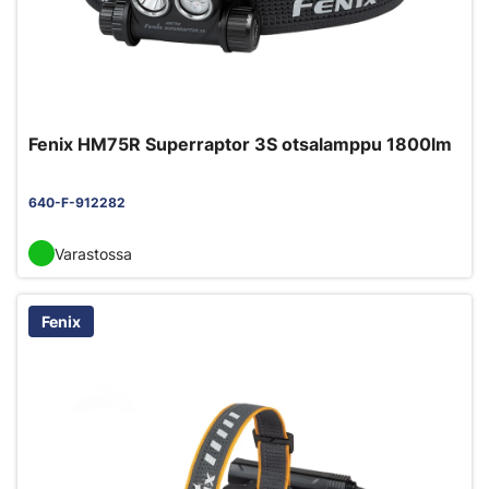
Fenix HM75R Superraptor 3S otsalamppu 1800lm
640-F-912282
Varastossa
Fenix