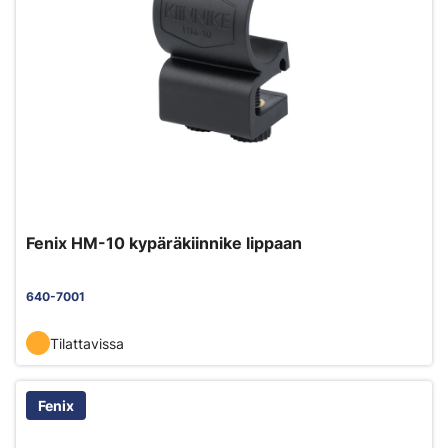
Fenix HM-10 kypäräkiinnike lippaan
640-7001
Tilattavissa
Fenix