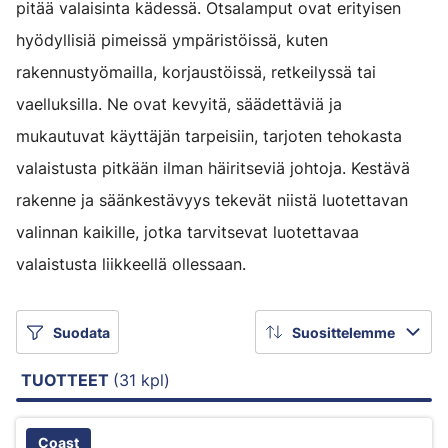
pitää valaisinta kädessä. Otsalamput ovat erityisen
hyödyllisiä pimeissä ympäristöissä, kuten
rakennustyömailla, korjaustöissä, retkeilyssä tai
vaelluksilla. Ne ovat kevyitä, säädettäviä ja
mukautuvat käyttäjän tarpeisiin, tarjoten tehokasta
valaistusta pitkään ilman häiritseviä johtoja. Kestävä
rakenne ja säänkestävyys tekevät niistä luotettavan
valinnan kaikille, jotka tarvitsevat luotettavaa
valaistusta liikkeellä ollessaan.
Suodata
Suosittelemme
TUOTTEET
(31 kpl)
Coast