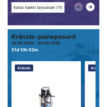
Katso kaikki tarjoukset (
11
)
Kränzle-painepesurit
16.04.2026 - 30.09.2026
51d 10h 52m
Kränzle
Kränzle