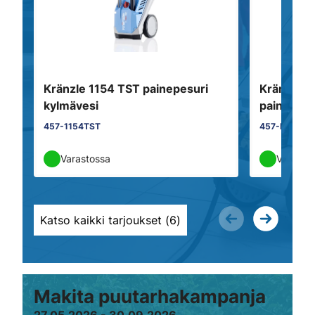
Kränzle 1154 TST painepesuri
Kränzle H
kylmävesi
painepesu
457-1154TST
457-HD10/1
Varastossa
Varasto
Katso kaikki tarjoukset (
6
)
Makita puutarhakampanja