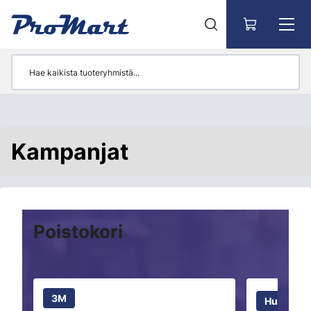
Siirry pääsisältöön
Kampanjat
Poistokori
3M
Husqvarn