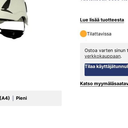
Lue lisää tuotteesta
Tilattavissa
Ostoa varten sinun
verkkokauppaan
.
Tilaa käyttäjätunnu
Katso myymäläsaata
 (A4)
Pieni
|