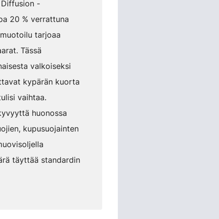
Diffusion -
pa 20 % verrattuna
 muotoilu tarjoaa
aarat. Tässä
aisesta valkoiseksi
tuttavat kypärän kuorta
lisi vaihtaa.
äkyvyyttä huonossa
uojien, kupusuojainten
uovisoljella
rä täyttää standardin