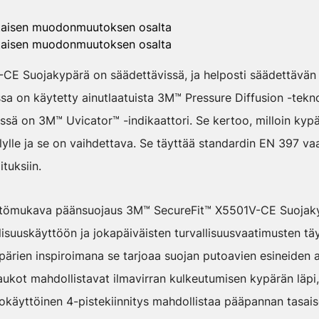
taisen muodonmuutoksen osalta
taisen muodonmuutoksen osalta
E Suojakypärä on säädettävissä, ja helposti säädettävän 4
a on käytetty ainutlaatuista 3M™ Pressure Diffusion -tekno
sä on 3M™ Uvicator™ -indikaattori. Se kertoo, milloin kypärä
ilylle ja se on vaihdettava. Se täyttää standardin EN 397 vaa
tuksiin.
äyttömukava päänsuojaus 3M™ SecureFit™ X5501V-CE Suojaky
llisuuskäyttöön ja jokapäiväisten turvallisuusvaatimusten tä
pärien inspiroimana se tarjoaa suojan putoavien esineiden a
ukot mahdollistavat ilmavirran kulkeutumisen kypärän läpi,
okäyttöinen 4-pistekiinnitys mahdollistaa pääpannan tasais