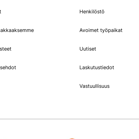
t
Henkilöstö
siakkaaksemme
Avoimet työpaikat
steet
Uutiset
usehdot
Laskutustiedot
Vastuullisuus