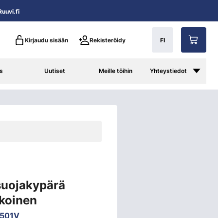
uuvi.fi
Kirjaudu sisään
Rekisteröidy
FI
s
Uutiset
Meille töihin
Yhteystiedot
suojakypärä
lkoinen
501V