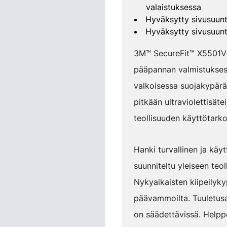
valaistuksessa
Hyväksytty sivusuun
Hyväksytty sivusuun
3M™ SecureFit™ X5501V-C
pääpannan valmistuksess
valkoisessa suojakypäräs
pitkään ultraviolettisäte
teollisuuden käyttötarkoi
Hanki turvallinen ja k
suunniteltu yleiseen teo
Nykyaikaisten kiipeilyky
päävammoilta. Tuuletusa
on säädettävissä. Helpp