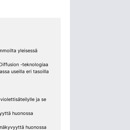
mmoilta yleisessä
Diffusion -teknologiaa
a useilla eri tasoilla
iolettisäteilylle ja se
vyyttä huonossa
n näkyvyyttä huonossa