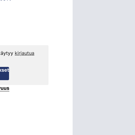
 täytyy
kirjautua
kset
vuus