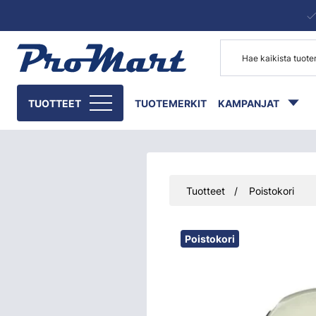
Siirry pääsisältöön
TUOTTEET
TUOTEMERKIT
KAMPANJAT
Tuotteet
Poistokori
Ohita kuvat
Poistokori