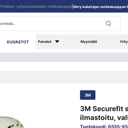
|
ProMart -yritysasiakkaiden verkkokauppa
Siirry kuluttajan verkkokauppan R
KUVASTOT
Palvelut
Myymälät
Yrity
3M
3M Securefit 
ilmastoitu, va
Tuotekoodi
:
6555-X5