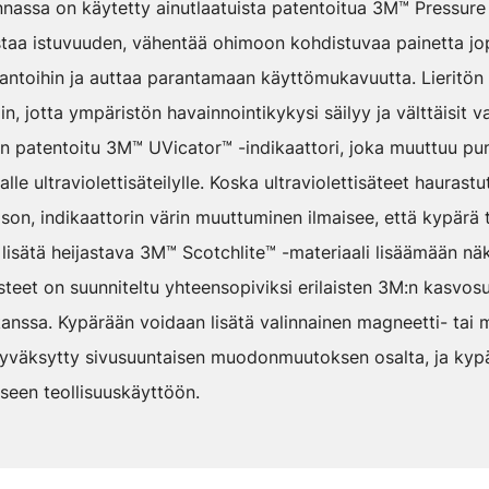
assa on käytetty ainutlaatuista patentoitua 3M™ Pressure 
staa istuvuuden, vähentää ohimoon kohdistuvaa painetta jo
pantoihin ja auttaa parantamaan käyttömukavuutta. Lieritön
, jotta ympäristön havainnointikykysi säilyy ja välttäisit v
n patentoitu 3M™ UVicator™ -indikaattori, joka muuttuu pun
alle ultraviolettisäteilylle. Koska ultraviolettisäteet hauras
son, indikaattorin värin muuttuminen ilmaisee, että kypärä tu
isätä heijastava 3M™ Scotchlite™ -materiaali lisäämään n
steet on suunniteltu yhteensopiviksi erilaisten 3M:n kasvos
anssa. Kypärään voidaan lisätä valinnainen magneetti- tai m
Hyväksytty sivusuuntaisen muodonmuutoksen osalta, ja kypä
seen teollisuuskäyttöön.