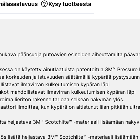
äläsaatavuus
Kysy tuotteesta
ömukava päänsuoja putoavien esineiden aiheuttamilta pääva
essa on käytetty ainutlaatuista patentoitua 3M™ Pressure 
aa korkeuden ja istuvuuden säätämällä kypärää pystysuunnass
listavat ilmavirran kulkeutumisen kypärän läpi
ukot mahdollistavat ilmavirran kulkeutumisen kypärän läpi
iroima lieritön rakenne tarjoaa selkeän näkymän ylös.
ttori ilmoittaa, kun kypärä on altistunut liian pitkään ultrav
ätä heijastava 3M™ Scotchlite™ -materiaali lisäämään näky
s lisätä heijastava 3M™ Scotchlite™ -materiaali lisäämää