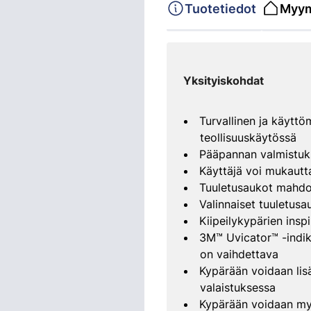
Tuotetiedot
Myym
Yksityiskohdat
Turvallinen ja käytt
teollisuuskäytössä
Pääpannan valmistuks
Käyttäjä voi mukautt
Tuuletusaukot mahdol
Valinnaiset tuuletusa
Kiipeilykypärien insp
3M™ Uvicator™ -indikaa
on vaihdettava
Kypärään voidaan lis
valaistuksessa
Kypärään voidaan myö