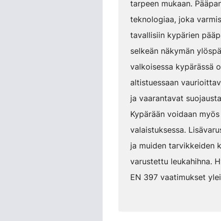
tarpeen mukaan. Pääpann
teknologiaa, joka varmi
tavallisiin kypärien pää
selkeän näkymän ylöspäin
valkoisessa kypärässä o
altistuessaan vaurioittav
ja vaarantavat suojausta
Kypärään voidaan myös l
valaistuksessa. Lisävaru
ja muiden tarvikkeiden k
varustettu leukahihna. 
EN 397 vaatimukset ylei