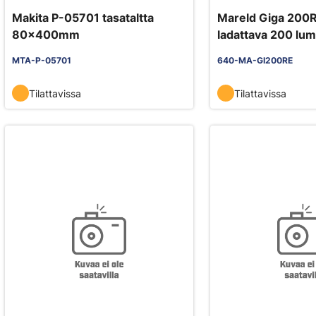
Makita P-05701 tasataltta
Mareld Giga 200RE
80x400mm
ladattava 200 lu
MTA-P-05701
640-MA-GI200RE
Tilattavissa
Tilattavissa