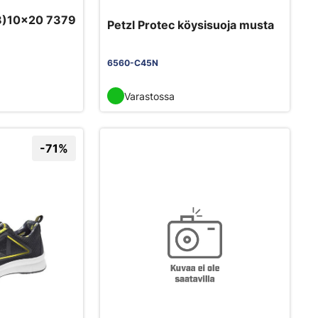
)10x20 7379
Petzl Protec köysisuoja musta
6560-C45N
Varastossa
-71%