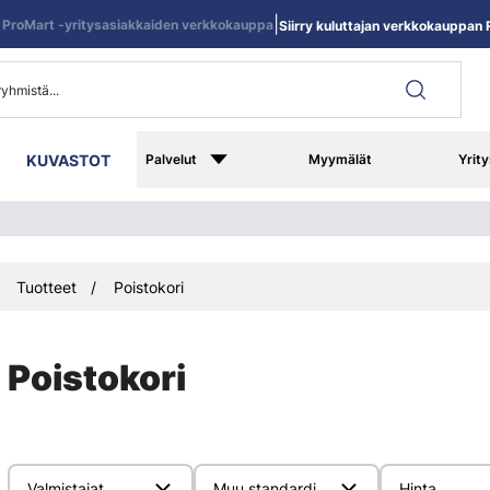
|
ProMart -yritysasiakkaiden verkkokauppa
Siirry kuluttajan verkkokauppan R
KUVASTOT
Palvelut
Myymälät
Yrity
Tuotteet
Poistokori
Poistokori
Valmistajat
Muu standardi
Hinta