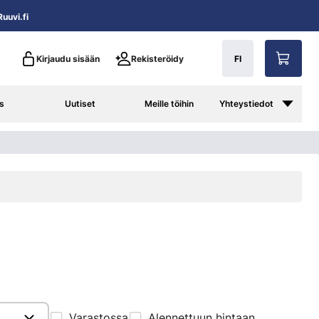
uuvi.fi
Kirjaudu sisään
Rekisteröidy
FI
s
Uutiset
Meille töihin
Yhteystiedot
Varastossa
Alennettuun hintaan