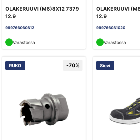
OLAKERUUVI (M6)8X12 7379
OLAKERUUVI (M8
12.9
12.9
999766060812
999766081020
Varastossa
Varastossa
-70%
RUKO
Sievi