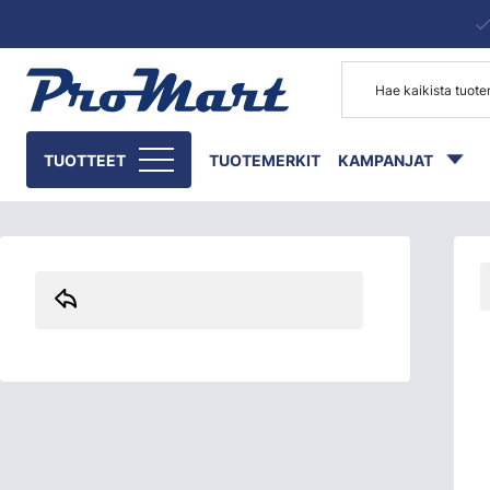
Siirry pääsisältöön
Skip sidebar menu
TUOTTEET
TUOTEMERKIT
KAMPANJAT