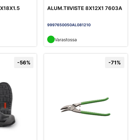
2X18X1.5
ALUM.TIIVISTE 8X12X1 7603A
9997650050AL081210
Varastossa
-56%
-71%