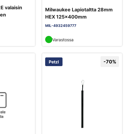
 valaisin
Milwaukee Lapiotaltta 28mm
men
HEX 125x400mm
MIL-4932459777
Varastossa
-70%
Petzl