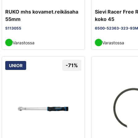
RUKO mhs kovamet.reikäsaha
Sievi Racer Free R
55mm
koko 45
S113055
6500-52363-323-93M
Varastossa
Varastossa
-71%
UNIOR