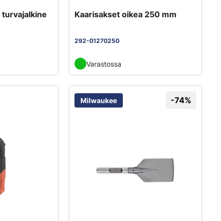
 turvajalkine
Kaarisakset oikea 250 mm
292-01270250
Varastossa
-74%
Milwaukee