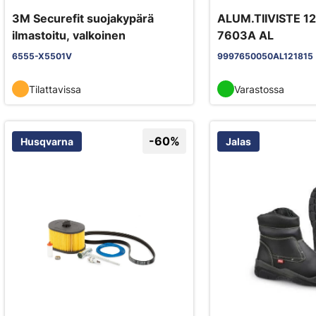
3M Securefit suojakypärä
ALUM.TIIVISTE 1
ilmastoitu, valkoinen
7603A AL
6555-X5501V
9997650050AL121815
Tilattavissa
Varastossa
-60%
Husqvarna
Jalas