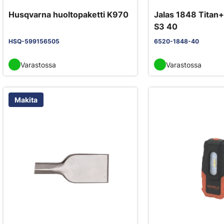
Husqvarna huoltopaketti K970
Jalas 1848 Titan+
S3 40
HSQ-599156505
6520-1848-40
Varastossa
Varastossa
Makita