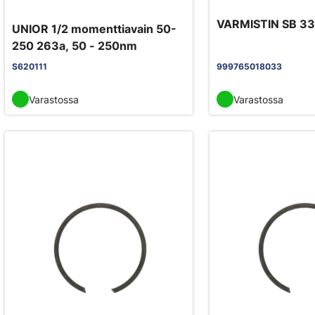
VARMISTIN SB 33
UNIOR 1/2 momenttiavain 50-
250 263a, 50 - 250nm
S620111
999765018033
Varastossa
Varastossa