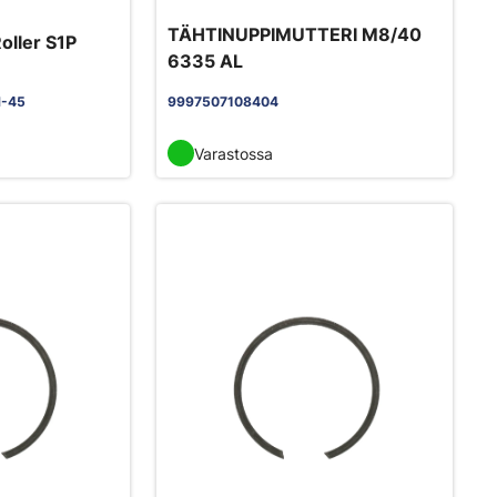
TÄHTINUPPIMUTTERI M8/40
oller S1P
6335 AL
-45
9997507108404
Varastossa