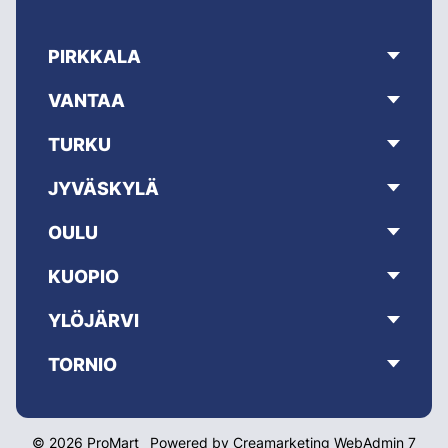
PIRKKALA
VANTAA
TURKU
JYVÄSKYLÄ
OULU
KUOPIO
YLÖJÄRVI
TORNIO
© 2026 ProMart
Powered by
Creamarketing WebAdmin 7