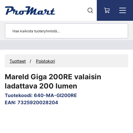
Siirry pääsisältöön
Tuotteet
Poistokori
Mareld Giga 200RE valaisin
ladattava 200 lumen
Tuotekoodi
:
640-MA-GI200RE
EAN
:
7325920028204
Ohita kuvat