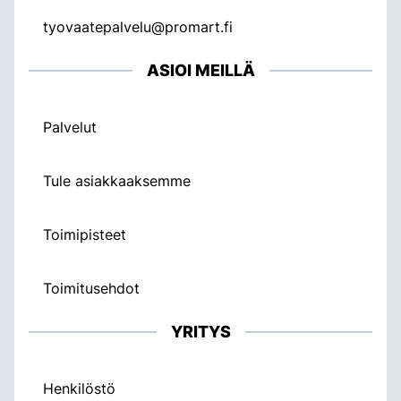
tyovaatepalvelu@promart.fi
ASIOI MEILLÄ
Palvelut
Tule asiakkaaksemme
Toimipisteet
Toimitusehdot
YRITYS
Henkilöstö