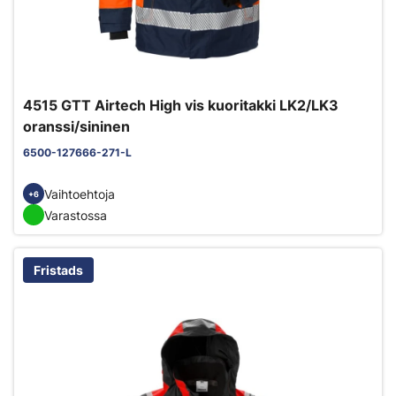
4515 GTT Airtech High vis kuoritakki LK2/LK3
oranssi/sininen
6500-127666-271-L
Vaihtoehtoja
+6
Varastossa
Fristads