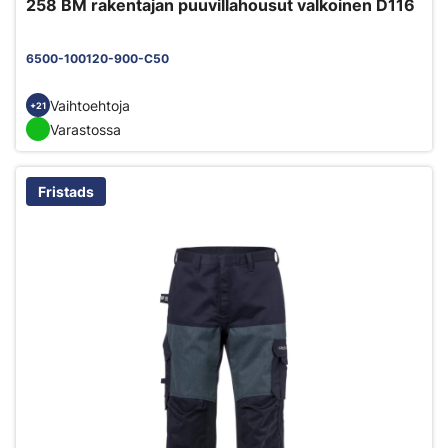
258 BM rakentajan puuvillahousut valkoinen D116
6500-100120-900-C50
Vaihtoehtoja
+21
Varastossa
Fristads