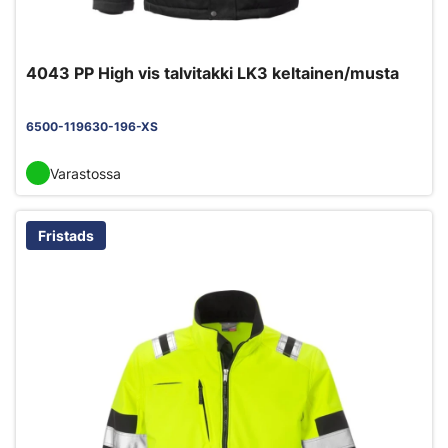
4043 PP High vis talvitakki LK3 keltainen/musta
6500-119630-196-XS
Varastossa
Fristads