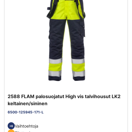
2588 FLAM palosuojatut High vis talvihousut LK2
keltainen/sininen
6500-125945-171-L
Vaihtoehtoja
+6