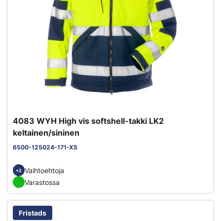
4083 WYH High vis softshell-takki LK2
keltainen/sininen
6500-125024-171-XS
Vaihtoehtoja
+2
Varastossa
Fristads