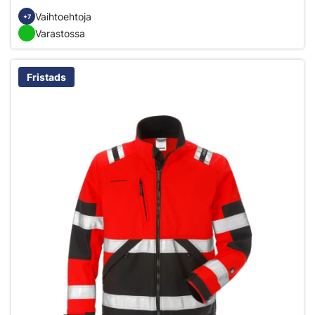
Vaihtoehtoja
+7
Varastossa
Fristads