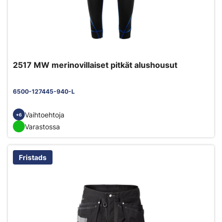
2517 MW merinovillaiset pitkät alushousut
6500-127445-940-L
Vaihtoehtoja
+6
Varastossa
Fristads