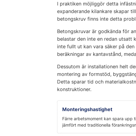
I praktiken möjliggör detta infäst
expanderande kilankare skapar til
betongskruv finns inte detta prob
Betongskruvar är godkända för an
belastar den inte en redan utsatt k
inte fullt ut kan vara säker på de
beräkningar av kantavstånd, meda
Dessutom är installationen helt d
montering av formstöd, byggstängse
Detta sparar tid och materialkostn
konstruktioner.
Monteringshastighet
Färre arbetsmoment kan spara upp til
jämfört med traditionella förankrings