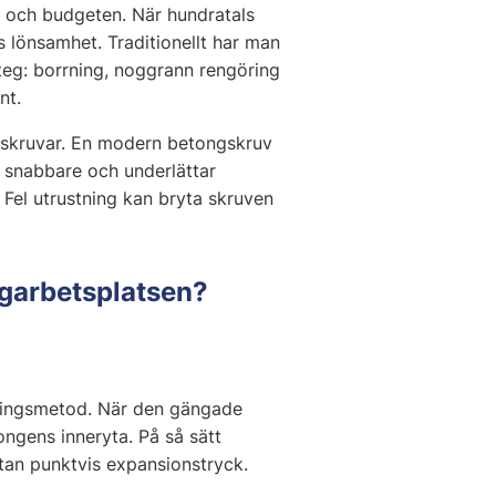
n och budgeten. När hundratals
 lönsamhet. Traditionellt har man
steg: borrning, noggrann rengöring
nt.
ngskruvar. En modern betongskruv
t snabbare och underlättar
 Fel utrustning kan bryta skruven
ggarbetsplatsen?
stningsmetod. När den gängade
ongens inneryta. På så sätt
tan punktvis expansionstryck.