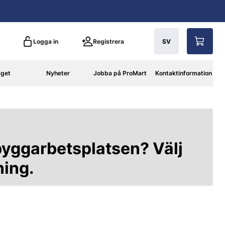
Logga in
Registrera
SV
aget
Nyheter
Jobba på ProMart
Kontaktinformation
byggarbetsplatsen? Välj
ning.