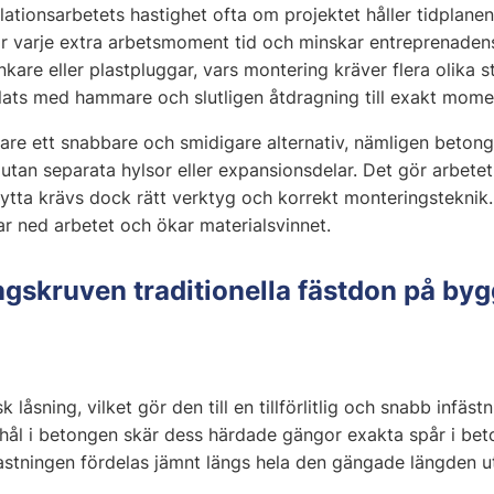
lationsarbetets hastighet ofta om projektet håller tidplane
r varje extra arbetsmoment tid och minskar entreprenadens
ankare eller plastpluggar, vars montering kräver flera olika 
plats med hammare och slutligen åtdragning till exakt mome
ftare ett snabbare och smidigare alternativ, nämligen beto
l utan separata hylsor eller expansionsdelar. Det gör arbete
nytta krävs dock rätt verktyg och korrekt monteringsteknik.
tar ned arbetet och ökar materialsvinnet.
ngskruven traditionella fästdon på by
åsning, vilket gör den till en tillförlitlig och snabb infä
t hål i betongen skär dess härdade gängor exakta spår i bet
lastningen fördelas jämnt längs hela den gängade längden u