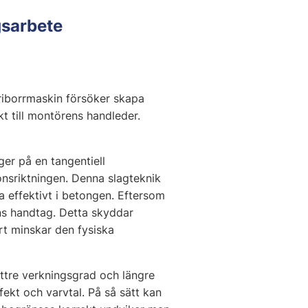
gsarbete
eriborrmaskin försöker skapa
t till montörens handleder.
er på en tangentiell
onsriktningen. Denna slagteknik
 effektivt i betongen. Eftersom
ens handtag. Detta skyddar
rt minskar den fysiska
ttre verkningsgrad och längre
fekt och varvtal. På så sätt kan