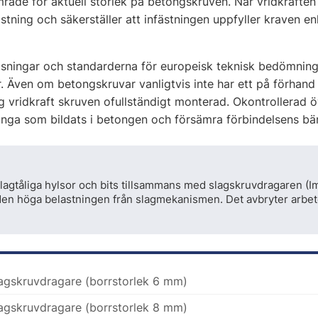
mråde för aktuell storlek på betongskruven. När vridkrafte
stning och säkerställer att infästningen uppfyller kraven 
nvisningar och standarderna för europeisk teknisk bedömni
Även om betongskruvar vanligtvis inte har ett på förhand de
 vridkraft skruven ofullständigt monterad. Okontrollerad ö
ga som bildats i betongen och försämra förbindelsens bä
 slagtåliga hylsor och bits tillsammans med slagskruvdragaren (I
en höga belastningen från slagmekanismen. Det avbryter arbetet
gskruvdragare (borrstorlek 6 mm)
gskruvdragare (borrstorlek 8 mm)