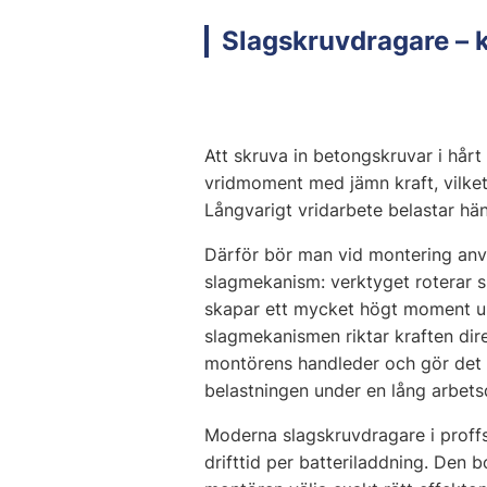
Slagskruvdragare – 
Att skruva in betongskruvar i hårt
vridmoment med jämn kraft, vilket
Långvarigt vridarbete belastar hän
Därför bör man vid montering anvä
slagmekanism: verktyget roterar s
skapar ett mycket högt moment und
slagmekanismen riktar kraften dir
montörens handleder och gör det m
belastningen under en lång arbets
Moderna slagskruvdragare i proffs
drifttid per batteriladdning. Den b