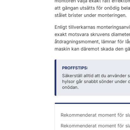
montören välja exakt rätt effekto
att gängan utsätts för onödig bela
stålet brister under monteringen.
Enligt tillverkarnas monteringsa
exakt motsvara skruvens diameter. 
åtdragningsmoment, lämnar för låg
maskin kan däremot skada den gän
PROFFSTIPS:
Säkerställ alltid att du använder
hylsor går snabbt sönder under d
onödan.
Rekommenderat moment för sla
Rekommenderat moment för sla