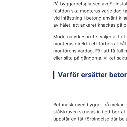
På byggarbetsplatsen avgör instal
fästdon ska monteras varje dag ta
vid infästning i betong använt kil
av hålet, att ankaret knackas på 
Moderna yrkesproffs väljer allt o
monteras direkt i ett förborrat hå
montörens vardag. För att få full 
eller slita på gängorna, vilket sak
Varför ersätter beto
Betongskruven bygger på mekanisk l
stålskruven skruvas in i ett borra
uppstår en tät förbindelse där be