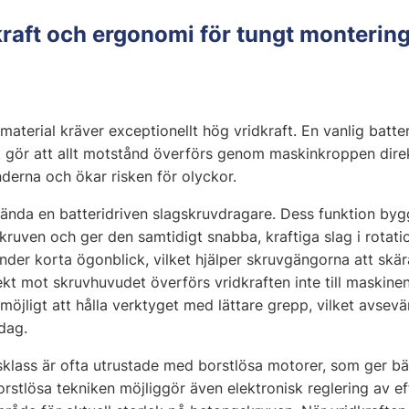
kraft och ergonomi för tungt monterin
 material kräver exceptionellt hög vridkraft. En vanlig batt
 gör att allt motstånd överförs genom maskinkroppen direk
derna och ökar risken för olyckor.
nda en batteridriven slagskruvdragare. Dess funktion bygg
kruven och ger den samtidigt snabba, kraftiga slag i rotati
er korta ögonblick, vilket hjälper skruvgängorna att skära
ekt mot skruvhuvudet överförs vridkraften inte till maskin
öjligt att hålla verktyget med lättare grepp, vilket avsevä
dag.
klass är ofta utrustade med borstlösa motorer, som ger bä
orstlösa tekniken möjliggör även elektronisk reglering av ef