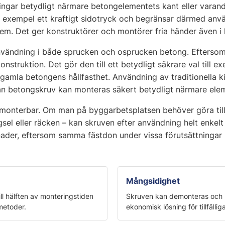
ningar betydligt närmare betongelementets kant eller varandr
l exempel ett kraftigt sidotryck och begränsar därmed anv
lem. Det ger konstruktörer och montörer fria händer även i
vändning i både sprucken och osprucken betong. Eftersom 
onstruktion. Det gör den till ett betydligt säkrare val till
n gamla betongens hållfasthet. Användning av traditionella 
n betongskruv kan monteras säkert betydligt närmare elem
emonterbar. Om man på byggarbetsplatsen behöver göra tillf
l eller räcken – kan skruven efter användning helt enkelt 
ader, eftersom samma fästdon under vissa förutsättningar ka
Mångsidighet
l hälften av monteringstiden
Skruven kan demonteras och mo
metoder.
ekonomisk lösning för tillfällig