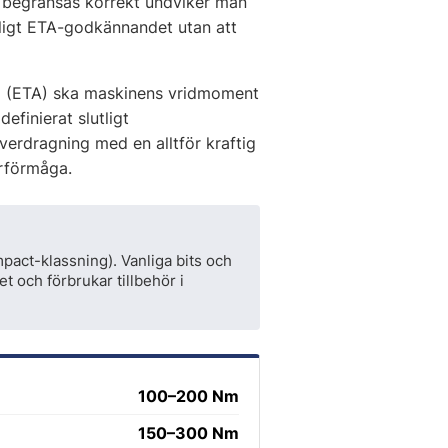
n begränsas korrekt undviker man
enligt ETA-godkännandet utan att
ng (ETA) ska maskinens vridmoment
finierat slutligt
verdragning med en alltför kraftig
rförmåga.
mpact-klassning). Vanliga bits och
 och förbrukar tillbehör i
100–200 Nm
150–300 Nm