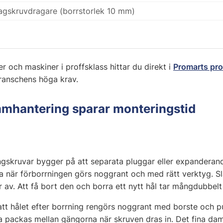
gskruvdragare (borrstorlek 10 mm)
r och maskiner i proffsklass hittar du direkt i
Promarts pr
ranschens höga krav.
mhantering sparar monteringstid
skruvar bygger på att separata pluggar eller expanderand
när förborrningen görs noggrant och med rätt verktyg. Slar
r av. Att få bort den och borra ett nytt hål tar mångdubbelt
att hålet efter borrning rengörs noggrant med borste och pu
na packas mellan gängorna när skruven dras in. Det fina da