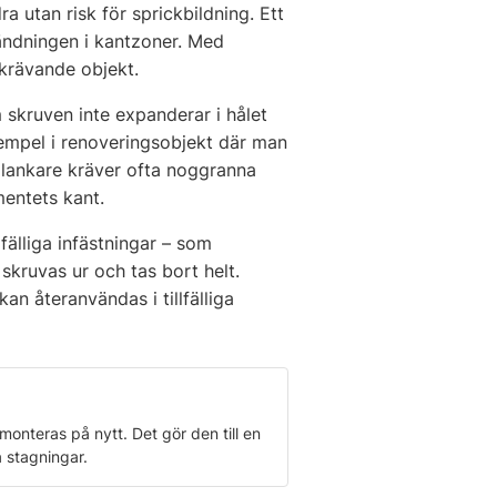
a utan risk för sprickbildning. Ett
ändningen i kantzoner. Med
 krävande objekt.
skruven inte expanderar i hålet
 exempel i renoveringsobjekt där man
kilankare kräver ofta noggranna
entets kant.
älliga infästningar – som
skruvas ur och tas bort helt.
n återanvändas i tillfälliga
nteras på nytt. Det gör den till en
a stagningar.