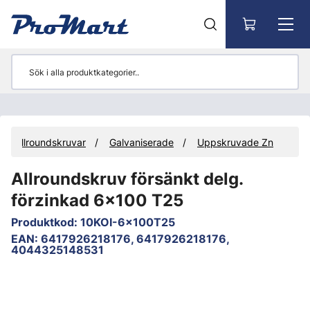
Gå till huvudinnehåll
Allroundskruvar
Galvaniserade
Uppskruvade Zn
Allroundskruv försänkt delg.
förzinkad 6x100 T25
Produktkod
:
10KOI-6x100T25
EAN
:
6417926218176, 6417926218176,
4044325148531
Hoppa över bilder