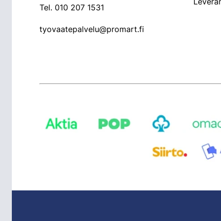
Leveran
Tel.
010 207 1531
tyovaatepalvelu@promart.fi