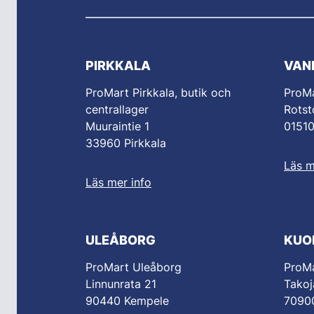
PIRKKALA
VAN
ProMart Pirkkala, butik och
ProM
centrallager
Rotst
Muuraintie 1
0151
33960 Pirkkala
Läs m
Läs mer info
ULEÅBORG
KUO
ProMart Uleåborg
ProMa
Linnunrata 21
Takoj
90440 Kempele
70900