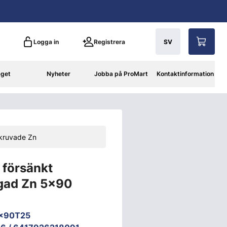
Logga in
Registrera
SV
aget
Nyheter
Jobba på ProMart
Kontaktinformation
kruvade Zn
 försänkt
gad Zn 5x90
5x90T25