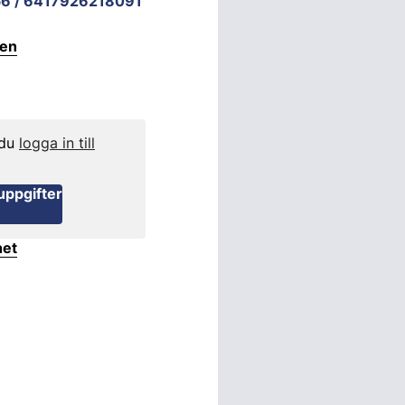
6 / 6417926218091
ten
 du
logga in till
uppgifter
het