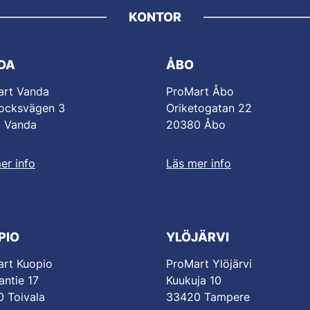
KONTOR
DA
ÅBO
art Vanda
ProMart Åbo
ocksvägen 3
Oriketogatan 22
0 Vanda
20380 Åbo
er info
Läs mer info
PIO
YLÖJÄRVI
rt Kuopio
ProMart Ylöjärvi
antie 17
Kuukuja 10
 Toivala
33420 Tampere