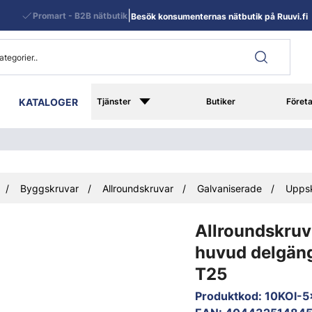
|
Promart - B2B nätbutik
Besök konsumenternas nätbutik på Ruuvi.fi
KATALOGER
Tjänster
Butiker
Föret
Byggskruvar
Allroundskruvar
Galvaniserade
Upps
Allroundskruv
huvud delgän
T25
Produktkod
:
10KOI-