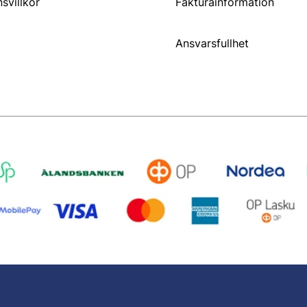
svillkor
Fakturainformation
Ansvarsfullhet