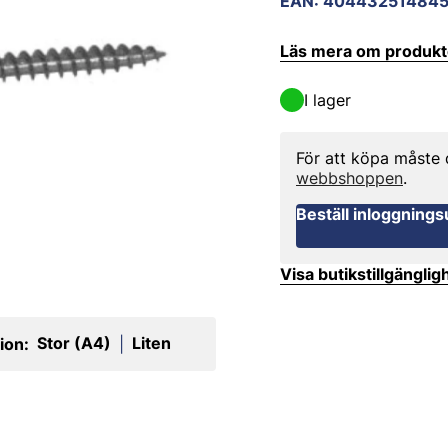
EAN
:
404432514845
Läs mera om produk
I lager
För att köpa måste
webbshoppen
.
Beställ inloggnings
Visa butikstillgänglig
Stor (A4)
Liten
ion:
|