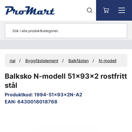
Gå till huvudinnehåll
material
Byggfästelement
Balkfästen
N-modell
Balksko N-modell 51x93x2 rostfritt
stål
Produktkod
:
1994-51x93x2N-A2
EAN
:
6430018018768
Hoppa över bilder