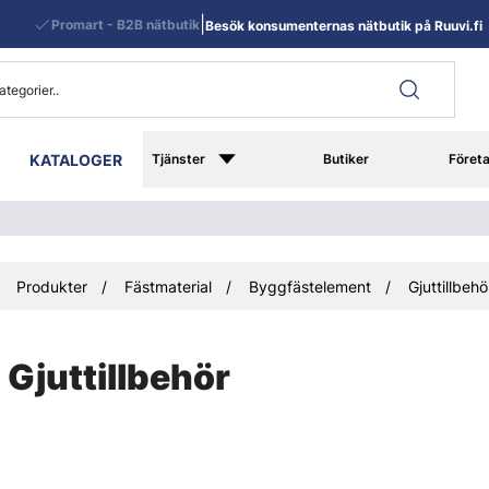
|
Promart - B2B nätbutik
Besök konsumenternas nätbutik på Ruuvi.fi
KATALOGER
Tjänster
Butiker
Föret
Produkter
Fästmaterial
Byggfästelement
Gjuttillbehö
Gjuttillbehör