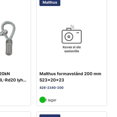
Malthus
/20kN
Malthus formavstånd 200 mm
THL-Rd20 lyhyt
S23x20x23
426-2340-200
I lager