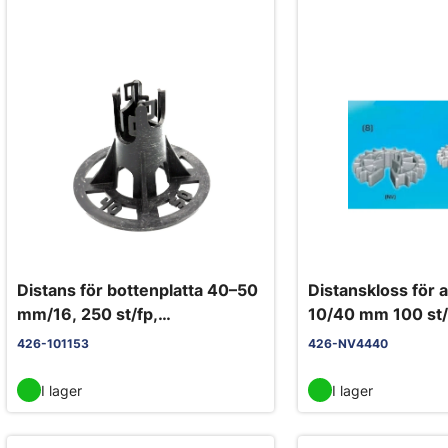
Distans för bottenplatta 40–50
Distanskloss för 
mm/16, 250 st/fp,
10/40 mm 100 st
armeringsdistans
Normiband
426-101153
426-NV4440
I lager
I lager