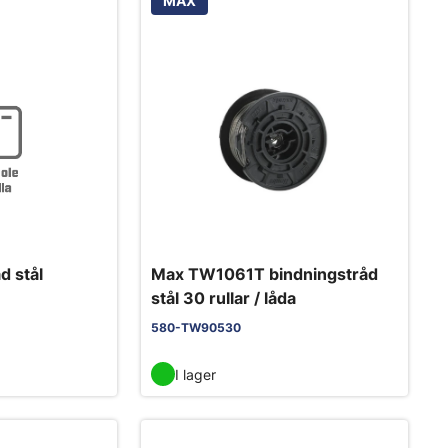
MAX
d stål
Max TW1061T bindningstråd
stål 30 rullar / låda
580-TW90530
I lager