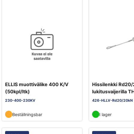
ELLIS muottivälike 400 K/V
Hissilenkki Rd20
(50kpl/ltk)
lukitusvaijerilla 
120 mm
230-400-230KV
426-HLLV-Rd20/20kN
Beställningsbar
I lager