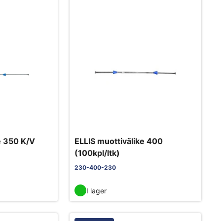
e 350 K/V
ELLIS muottivälike 400
(100kpl/ltk)
230-400-230
I lager