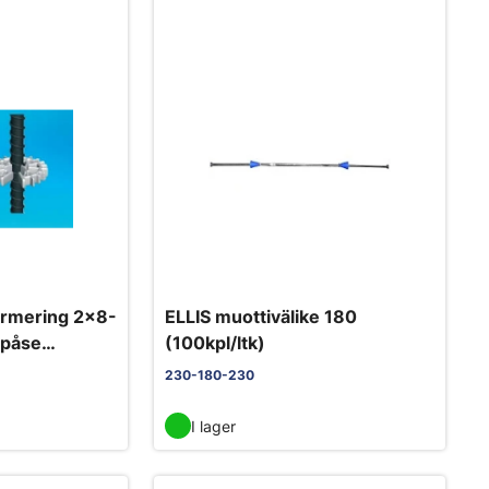
armering 2x8-
ELLIS muottivälike 180
/påse
(100kpl/ltk)
230-180-230
I lager