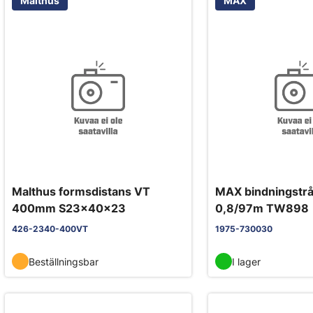
Malthus
MAX
Malthus formsdistans VT
MAX bindningstrå
400mm S23x40x23
0,8/97m TW898
426-2340-400VT
1975-730030
Beställningsbar
I lager