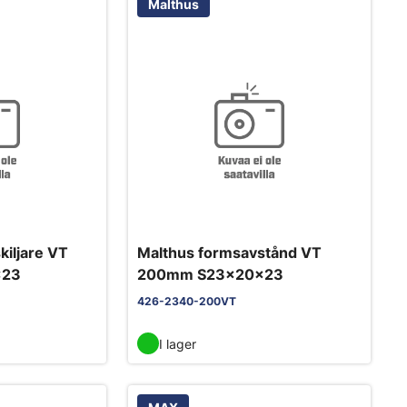
Malthus
kiljare VT
Malthus formsavstånd VT
x23
200mm S23x20x23
426-2340-200VT
I lager