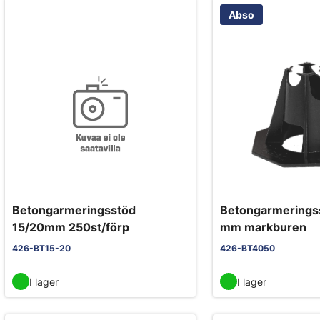
Abso
Betongarmeringsstöd
Betongarmerings
15/20mm 250st/förp
mm markburen
426-BT15-20
426-BT4050
I lager
I lager