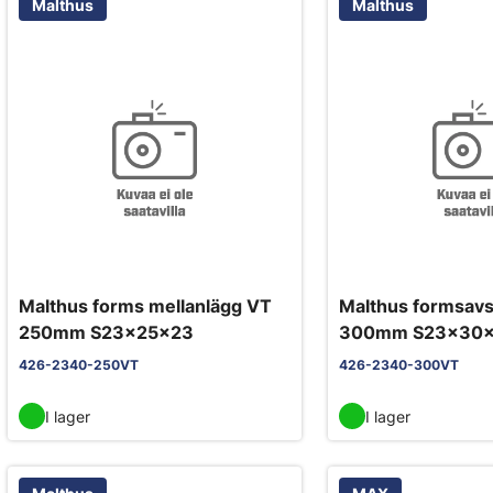
Malthus
Malthus
Malthus forms mellanlägg VT
Malthus formsavs
250mm S23x25x23
300mm S23x30
426-2340-250VT
426-2340-300VT
I lager
I lager