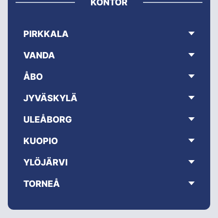
KONTOR
PIRKKALA
VANDA
ÅBO
JYVÄSKYLÄ
ULEÅBORG
KUOPIO
YLÖJÄRVI
TORNEÅ