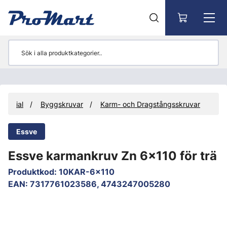
Gå till huvudinnehåll
aterial
Byggskruvar
Karm- och Dragstångsskruvar
Essve
Essve karmankruv Zn 6x110 för trä
Produktkod
:
10KAR-6x110
EAN
:
7317761023586, 4743247005280
Hoppa över bilder