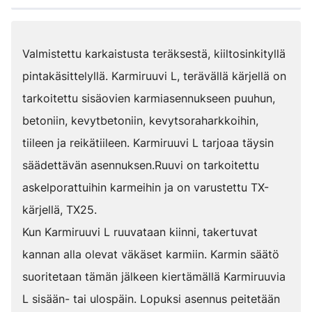
Valmistettu karkaistusta teräksestä, kiiltosinkityllä
pintakäsittelyllä. Karmiruuvi L, terävällä kärjellä on
tarkoitettu sisäovien karmiasennukseen puuhun,
betoniin, kevytbetoniin, kevytsoraharkkoihin,
tiileen ja reikätiileen. Karmiruuvi L tarjoaa täysin
säädettävän asennuksen.Ruuvi on tarkoitettu
askelporattuihin karmeihin ja on varustettu TX-
kärjellä, TX25.
Kun Karmiruuvi L ruuvataan kiinni, takertuvat
kannan alla olevat väkäset karmiin. Karmin säätö
suoritetaan tämän jälkeen kiertämällä Karmiruuvia
L sisään- tai ulospäin. Lopuksi asennus peitetään