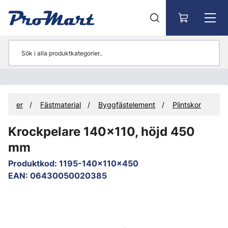
Gå till huvudinnehåll
odukter
Fästmaterial
Byggfästelement
Plintskor
Krockpelare 140x110, höjd 450
mm
Produktkod
:
1195-140x110x450
EAN
:
06430050020385
Hoppa över bilder