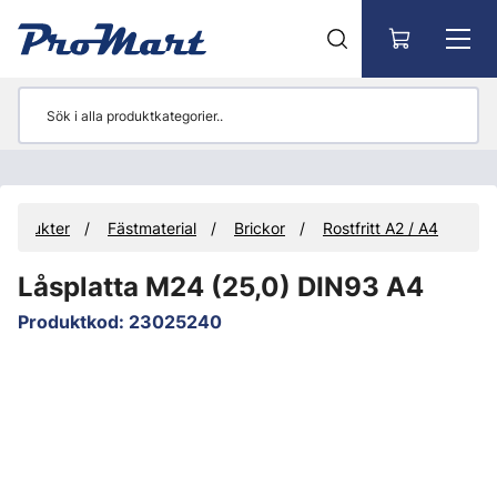
Gå till huvudinnehåll
Produkter
Fästmaterial
Brickor
Rostfritt A2 / A4
Låsplatta M24 (25,0) DIN93 A4
Produktkod
:
23025240
Hoppa över bilder