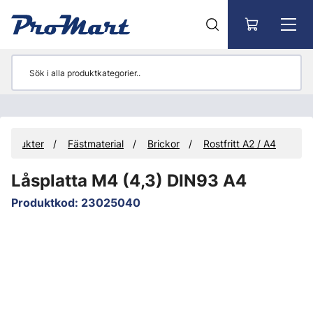
Gå till huvudinnehåll
Produkter
Fästmaterial
Brickor
Rostfritt A2 / A4
Låsplatta M4 (4,3) DIN93 A4
Produktkod
:
23025040
Hoppa över bilder