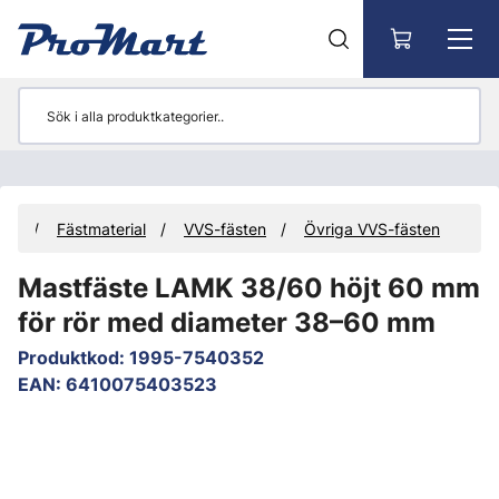
Gå till huvudinnehåll
ter
Fästmaterial
VVS-fästen
Övriga VVS-fästen
Mastfäste LAMK 38/60 höjt 60 mm
för rör med diameter 38–60 mm
Produktkod
:
1995-7540352
EAN
:
6410075403523
Hoppa över bilder