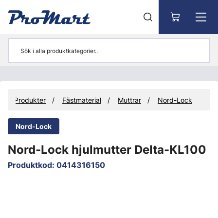
Gå till huvudinnehåll
Produkter
Fästmaterial
Muttrar
Nord-Lock
Nord-Lock
Nord-Lock hjulmutter Delta-KL100
Produktkod
:
0414316150
Hoppa över bilder